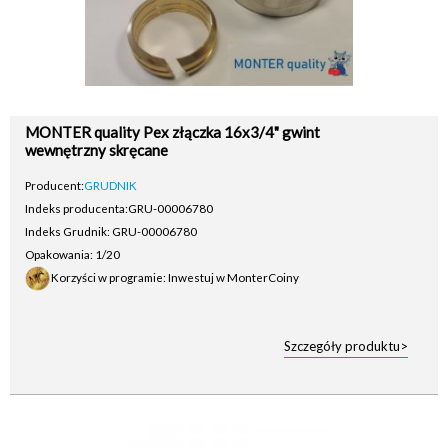
MONTER quality Pex złączka 16x3/4" gwint
wewnętrzny skręcane
Producent:
GRUDNIK
Indeks producenta:
GRU-00006780
Indeks Grudnik: GRU-00006780
Opakowania: 1/20
Korzyści w programie: Inwestuj w MonterCoiny
Szczegóły produktu>