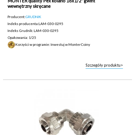
MONTER quality Pex kolano 16x1/2" gwint
wewnętrzny skręcane
Producent:
GRUDNIK
Indeks producenta:
LAM-030-0295
Indeks Grudnik: LAM-030-0295
Opakowania: 1/25
Korzyści w programie: Inwestuj w MonterCoiny
Szczegóły produktu>