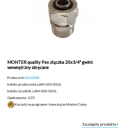
MONTER quality Pex złączka 20x3/4" gwint
wewnętrzny skręcane
Producent:
GRUDNIK
Indeks producenta:
LAM-030-0326
Indeks Grudnik: LAM-030-0326
Opakowania: 1/25
Korzyści w programie: Inwestuj w MonterCoiny
Szczegóły produktu>