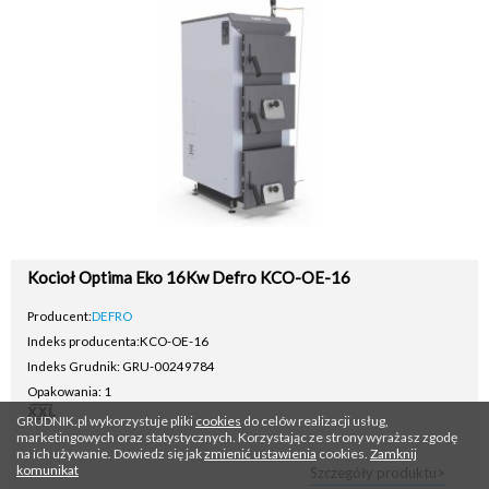
Kocioł Optima Eko 16Kw Defro KCO-OE-16
Producent:
DEFRO
Indeks producenta:
KCO-OE-16
Indeks Grudnik: GRU-00249784
Opakowania: 1
GRUDNIK.pl wykorzystuje pliki
cookies
do celów realizacji usług,
marketingowych oraz statystycznych. Korzystając ze strony wyrażasz zgodę
na ich używanie. Dowiedz się jak
zmienić ustawienia
cookies.
Zamknij
komunikat
Szczegóły produktu>