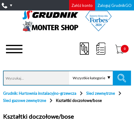
Załóż konto
Zaloguj GrudnikGO
0
Wszystkie kategorie
Grudnik: Hurtownia instalacyjno-grzewcza
Sieci zewnętrzne
Sieci gazowe zewnętrzne
Kształtki doczołowe/bose
Kształtki doczołowe/bose