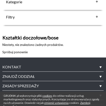
Kategorie
Filtry
Kształtki doczołowe/bose
Niestety, nie znaleziono żadnych produktów.
Spróbuj ponownie
KONTAKT
ZNAJDŹ ODDZIAŁ
ZASADY SPRZEDAŻY
O NAS
GRUDNIK.pl wykorzystuje pliki
cookies
do celów realizacji usług,
marketingowych oraz statystycznych. Korzystając ze strony wyrażasz zgodę
na ich używanie. Dowiedz się jak
zmienić ustawienia
cookies.
Zamknij
Pliki cookies
Mapa serwisu
Polityka prywatności