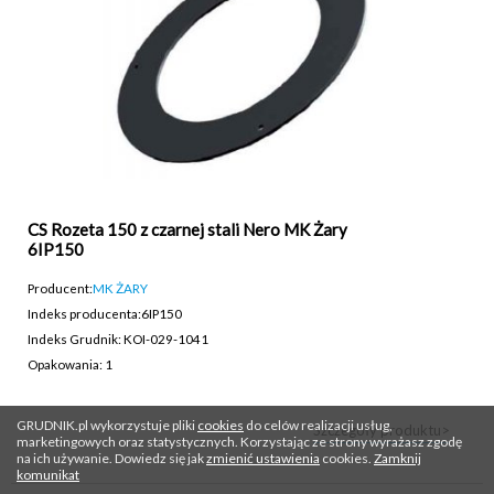
CS Rozeta 150 z czarnej stali Nero MK Żary
6IP150
Producent:
MK ŻARY
Indeks producenta:
6IP150
Indeks Grudnik: KOI-029-1041
Opakowania: 1
GRUDNIK.pl wykorzystuje pliki
cookies
do celów realizacji usług,
Szczegóły produktu>
marketingowych oraz statystycznych. Korzystając ze strony wyrażasz zgodę
na ich używanie. Dowiedz się jak
zmienić ustawienia
cookies.
Zamknij
komunikat