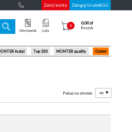
Załóż konto
Zaloguj GrudnikGO
0,00 zł
0
Koszyk
Ofertownik
Listy
ONTER Instal
Top 100
MONTER quality
Outlet
Pokaż na stronie:
40