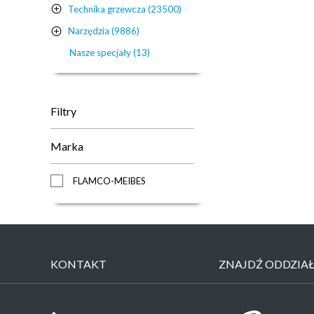
Technika grzewcza (23500)
Narzędzia (9886)
Nasze specjały (13)
Filtry
Marka
FLAMCO-MEIBES
KONTAKT
ZNAJDŹ ODDZIA