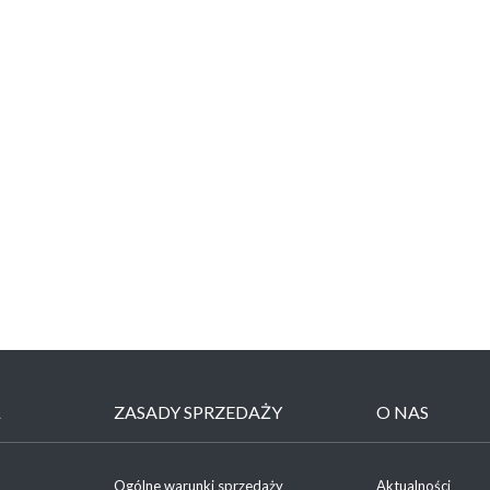
Ł
ZASADY SPRZEDAŻY
O NAS
Ogólne warunki sprzedaży
Aktualności