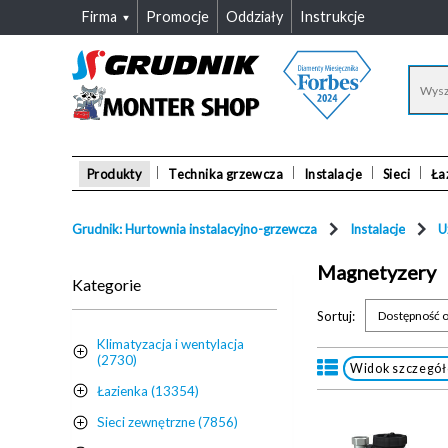
Firma
Promocje
Oddziały
Instrukcje
Produkty
Technika grzewcza
Instalacje
Sieci
Ła
Grudnik: Hurtownia instalacyjno-grzewcza
Instalacje
U
Magnetyzery
Kategorie
Sortuj:
Dostępność o
Klimatyzacja i wentylacja
(2730)
Widok szczegó
Łazienka (13354)
Sieci zewnętrzne (7856)