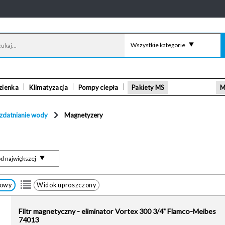
Wszystkie kategorie
zienka
Klimatyzacja
Pompy ciepła
Pakiety MS
M
zdatnianie wody
Magnetyzery
d największej
łowy
Widok uproszczony
Filtr magnetyczny - eliminator Vortex 300 3/4" Flamco-Meibes
74013