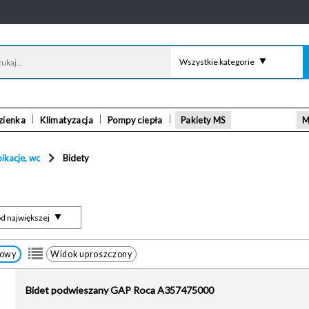
Wszystkie kategorie
zienka
Klimatyzacja
Pompy ciepła
Pakiety MS
M
ikacje, wc
Bidety
d największej
łowy
Widok uproszczony
Bidet podwieszany GAP Roca A357475000