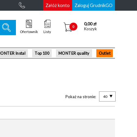
Załóż konto
Zaloguj GrudnikGO
0,00 zł
0
Koszyk
Ofertownik
Listy
ONTER Instal
Top 100
MONTER quality
Outlet
Pokaż na stronie:
40