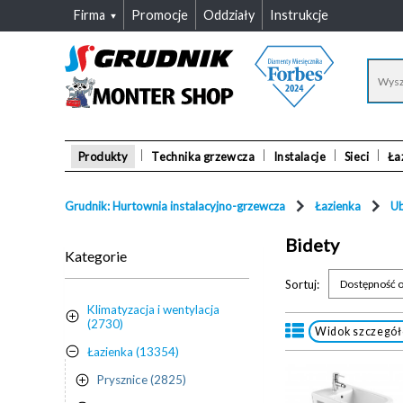
Firma
Promocje
Oddziały
Instrukcje
Produkty
Technika grzewcza
Instalacje
Sieci
Ła
Grudnik: Hurtownia instalacyjno-grzewcza
Łazienka
Ub
Bidety
Kategorie
Sortuj:
Dostępność o
Klimatyzacja i wentylacja
(2730)
Widok szczegó
Łazienka (13354)
Prysznice (2825)