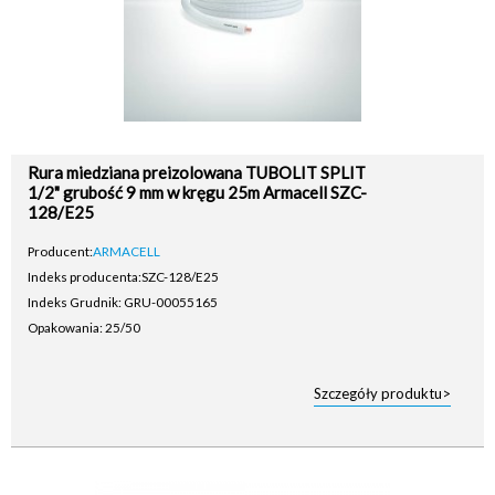
Rura miedziana preizolowana TUBOLIT SPLIT
1/2" grubość 9 mm w kręgu 25m Armacell SZC-
128/E25
Producent:
ARMACELL
Indeks producenta:
SZC-128/E25
Indeks Grudnik: GRU-00055165
Opakowania: 25/50
Szczegóły produktu>