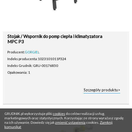
Stojak / Wspornik do pomp ciepła i klimatyzatora
MPC P3
Producent:
GORGIEL
Indeks producenta:
1023101011P324
Indeks Grudnik: GRU-00176850
Opakowania: 1
Szczegóły produktu>
GRUDNIK.pl wykorzystuje pliki
cookies
do celów realizacji usług,
marketingowych oraz statystycznych. Korzystając ze strony wyrażasz zgodę
na ich używanie. Dowiedz się jak
zmienić ustawienia
cookies.
Zamknij
komunikat