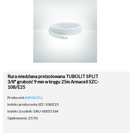
Rura miedziana preizolowana TUBOLIT SPLIT
3/8" grubość 9 mm w kręgu 25m Armacell SZC-
108/E25
Producent:
ARMACELL
Indeks producenta:
SZC-108/E25
Indeks Grudnik: GRU-00055164
Opakowania: 25/50