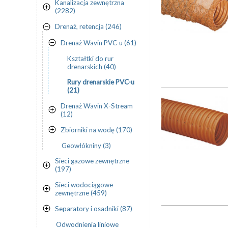
Kanalizacja zewnętrzna
(2282)
Drenaż, retencja (246)
Drenaż Wavin PVC-u (61)
Kształtki do rur
drenarskich (40)
Rury drenarskie PVC-u
(21)
Drenaż Wavin X-Stream
(12)
Zbiorniki na wodę (170)
Geowłókniny (3)
Sieci gazowe zewnętrzne
(197)
Sieci wodociągowe
zewnętrzne (459)
Separatory i osadniki (87)
Odwodnienia liniowe