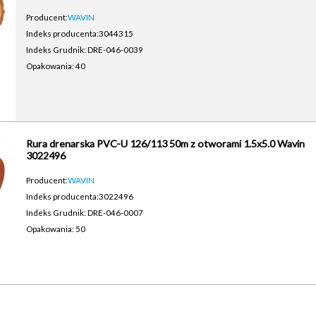
Producent:
WAVIN
Indeks producenta:
3044315
Indeks Grudnik: DRE-046-0039
Opakowania: 40
Rura drenarska PVC-U 126/113 50m z otworami 1.5x5.0 Wavin
3022496
Producent:
WAVIN
Indeks producenta:
3022496
Indeks Grudnik: DRE-046-0007
Opakowania: 50