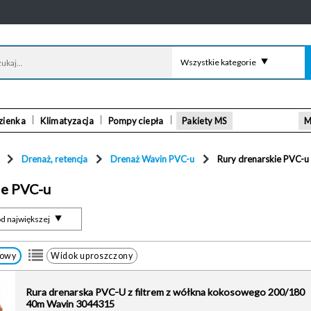
Wszystkie kategorie
zienka
Klimatyzacja
Pompy ciepła
Pakiety MS
M
Drenaż, retencja
Drenaż Wavin PVC-u
Rury drenarskie PVC-u
ie PVC-u
d największej
łowy
Widok uproszczony
Rura drenarska PVC-U z filtrem z wółkna kokosowego 200/180
40m Wavin 3044315