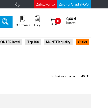
Załóż konto
Zaloguj GrudnikGO
0,00 zł
0
Koszyk
Ofertownik
Listy
ONTER Instal
Top 100
MONTER quality
Outlet
Pokaż na stronie:
40