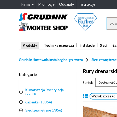
Firma
Promocje
Oddziały
Instrukcje
Produkty
Technika grzewcza
Instalacje
Sieci
Ła
Grudnik: Hurtownia instalacyjno-grzewcza
Sieci zewnętrzne
Rury drenarsk
Kategorie
Sortuj:
Dostępność o
Klimatyzacja i wentylacja
(2730)
Widok szczegó
Łazienka (13354)
Sieci zewnętrzne (7856)