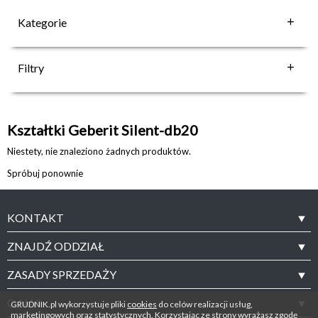
Kategorie
Filtry
Kształtki Geberit Silent-db20
Niestety, nie znaleziono żadnych produktów.
Spróbuj ponownie
KONTAKT
ZNAJDŹ ODDZIAŁ
ZASADY SPRZEDAŻY
O NAS
GRUDNIK.pl wykorzystuje pliki
cookies
do celów realizacji usług,
marketingowych oraz statystycznych. Korzystając ze strony wyrażasz zgodę