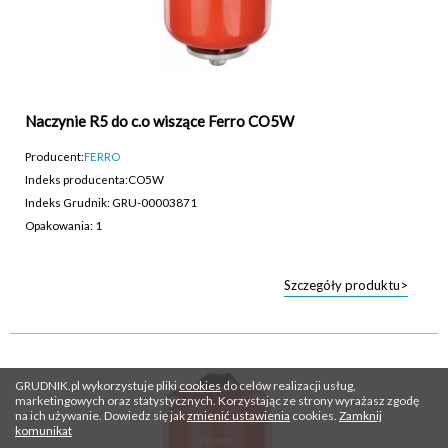
Naczynie R5 do c.o wiszące Ferro CO5W
Producent:
FERRO
Indeks producenta:
CO5W
Indeks Grudnik: GRU-00003871
Opakowania: 1
Szczegóły produktu>
GRUDNIK.pl wykorzystuje pliki
cookies
do celów realizacji usług,
marketingowych oraz statystycznych. Korzystając ze strony wyrażasz zgodę
na ich używanie. Dowiedz się jak
zmienić ustawienia
cookies.
Zamknij
komunikat