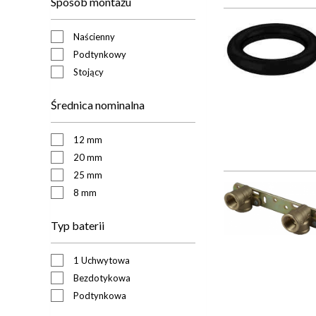
Sposób montażu
Naścienny
Podtynkowy
Stojący
Średnica nominalna
12 mm
20 mm
25 mm
8 mm
Typ baterii
1 Uchwytowa
Bezdotykowa
Podtynkowa