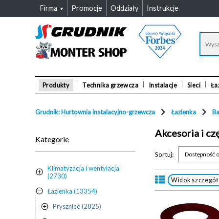
Firma
Promocje
Oddziały
Instrukcje
Produkty
Technika grzewcza
Instalacje
Sieci
Ła
Grudnik: Hurtownia instalacyjno-grzewcza
Łazienka
Ba
Akcesoria i cz
Kategorie
Sortuj:
Dostępność o
Klimatyzacja i wentylacja
(2730)
Widok szczegó
Łazienka (13354)
Prysznice (2825)