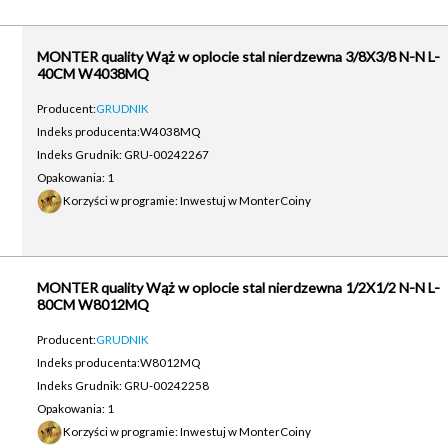
MONTER quality Wąż w oplocie stal nierdzewna 3/8X3/8 N-N L-
40CM W4038MQ
Producent:
GRUDNIK
Indeks producenta:
W4038MQ
Indeks Grudnik: GRU-00242267
Opakowania: 1
Korzyści w programie: Inwestuj w MonterCoiny
MONTER quality Wąż w oplocie stal nierdzewna 1/2X1/2 N-N L-
80CM W8012MQ
Producent:
GRUDNIK
Indeks producenta:
W8012MQ
Indeks Grudnik: GRU-00242258
Opakowania: 1
Korzyści w programie: Inwestuj w MonterCoiny