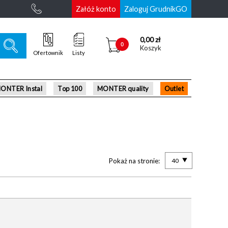
Załóż konto
Zaloguj GrudnikGO
0,00 zł
0
Koszyk
Ofertownik
Listy
ONTER Instal
Top 100
MONTER quality
Outlet
Pokaż na stronie:
40