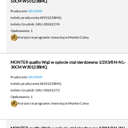
50CM W501238MQ
Producent:
GRUDNIK
Indeks producenta:
W501238MQ
Indeks Grudnik: GRU-00242274
Opakowania: 1
Korzyści w programie: Inwestuj w MonterCoiny
MONTER quality Wąż w oplocie stal nierdzewna 1/2X3/8 N-N L-
30CM W301238MQ
Producent:
GRUDNIK
Indeks producenta:
W301238MQ
Indeks Grudnik: GRU-00242272
Opakowania: 1
Korzyści w programie: Inwestuj w MonterCoiny