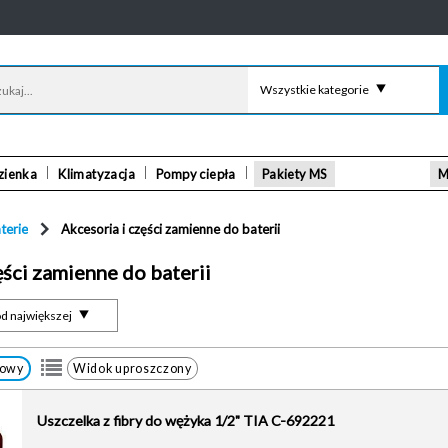
Wszystkie kategorie
zienka
Klimatyzacja
Pompy ciepła
Pakiety MS
M
terie
Akcesoria i części zamienne do baterii
ęści zamienne do baterii
d największej
łowy
Widok uproszczony
Uszczelka z fibry do wężyka 1/2" TIA C-692221