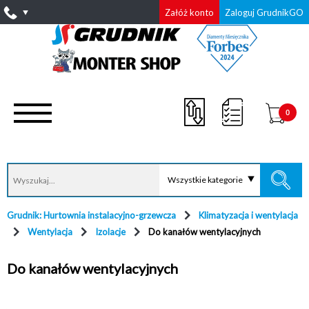
Załóż konto
Zaloguj GrudnikGO
0
Wszystkie kategorie
Grudnik: Hurtownia instalacyjno-grzewcza
Klimatyzacja i wentylacja
Wentylacja
Izolacje
Do kanałów wentylacyjnych
Do kanałów wentylacyjnych