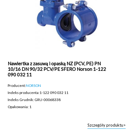
Nawiertka z zasuwą i opaską NZ (PCV, PE) PN
10/16 DN 90/32 PCV/PE SFERO Norson 1-122
090 032 11
Producent:
NORSON
Indeks producenta:
1-122 090 032 11
Indeks Grudnik: GRU-00068338
Opakowania: 1
Szczegóły produktu>