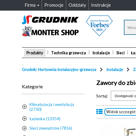
Firma
Promocje
Oddziały
Instrukcje
Produkty
Technika grzewcza
Instalacje
Sieci
Ła
Grudnik: Hurtownia instalacyjno-grzewcza
Instalacje
Z
Zawory do zbi
Kategorie
Sortuj:
Dostępność o
Klimatyzacja i wentylacja
(2730)
Widok szczegó
Łazienka (13354)
Sieci zewnętrzne (7856)