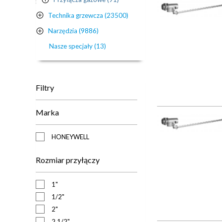
Technika grzewcza (23500)
Narzędzia (9886)
Nasze specjały (13)
Filtry
Marka
HONEYWELL
Rozmiar przyłączy
1"
1/2"
2"
2 1/2"