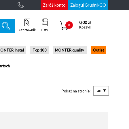
Załóż konto
Zaloguj GrudnikGO
0,00 zł
0
Koszyk
Ofertownik
Listy
ONTER Instal
Top 100
MONTER quality
Outlet
artych
Pokaż na stronie:
40