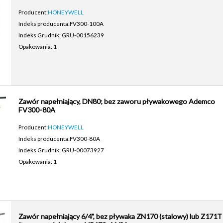
Producent:
HONEYWELL
Indeks producenta:
FV300-100A
Indeks Grudnik: GRU-00156239
Opakowania: 1
Zawór napełniający, DN80; bez zaworu pływakowego Ademco
FV300-80A
Producent:
HONEYWELL
Indeks producenta:
FV300-80A
Indeks Grudnik: GRU-00073927
Opakowania: 1
Zawór napełniający 6/4", bez pływaka ZN170 (stalowy) lub Z171T