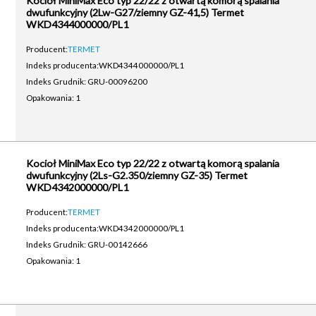
Kocioł MiniMax Eco typ 22/22 z otwartą komorą spalania
dwufunkcyjny (2Lw-G27/ziemny GZ-41,5) Termet
WKD4344000000/PL1
Producent:
TERMET
Indeks producenta:
WKD4344000000/PL1
Indeks Grudnik: GRU-00096200
Opakowania: 1
Kocioł MiniMax Eco typ 22/22 z otwartą komorą spalania
dwufunkcyjny (2Ls-G2.350/ziemny GZ-35) Termet
WKD4342000000/PL1
Producent:
TERMET
Indeks producenta:
WKD4342000000/PL1
Indeks Grudnik: GRU-00142666
Opakowania: 1