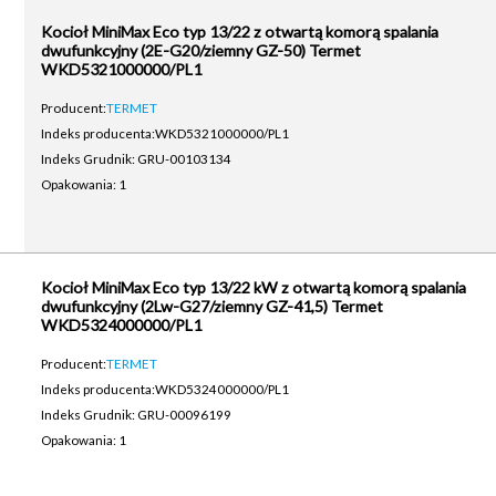
Kocioł MiniMax Eco typ 13/22 z otwartą komorą spalania
dwufunkcyjny (2E-G20/ziemny GZ-50) Termet
WKD5321000000/PL1
Producent:
TERMET
Indeks producenta:
WKD5321000000/PL1
Indeks Grudnik: GRU-00103134
Opakowania: 1
Kocioł MiniMax Eco typ 13/22 kW z otwartą komorą spalania
dwufunkcyjny (2Lw-G27/ziemny GZ-41,5) Termet
WKD5324000000/PL1
Producent:
TERMET
Indeks producenta:
WKD5324000000/PL1
Indeks Grudnik: GRU-00096199
Opakowania: 1