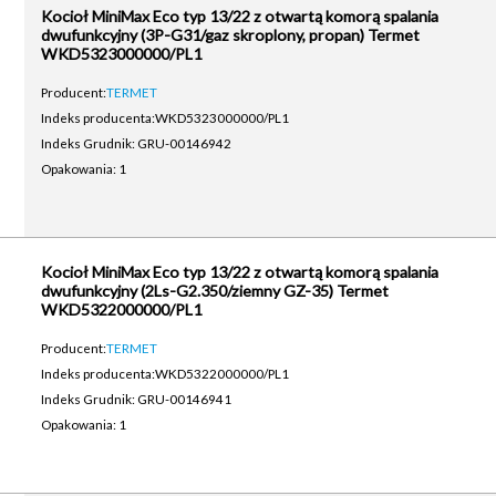
Kocioł MiniMax Eco typ 13/22 z otwartą komorą spalania
dwufunkcyjny (3P-G31/gaz skroplony, propan) Termet
WKD5323000000/PL1
Producent:
TERMET
Indeks producenta:
WKD5323000000/PL1
Indeks Grudnik: GRU-00146942
Opakowania: 1
Kocioł MiniMax Eco typ 13/22 z otwartą komorą spalania
dwufunkcyjny (2Ls-G2.350/ziemny GZ-35) Termet
WKD5322000000/PL1
Producent:
TERMET
Indeks producenta:
WKD5322000000/PL1
Indeks Grudnik: GRU-00146941
Opakowania: 1