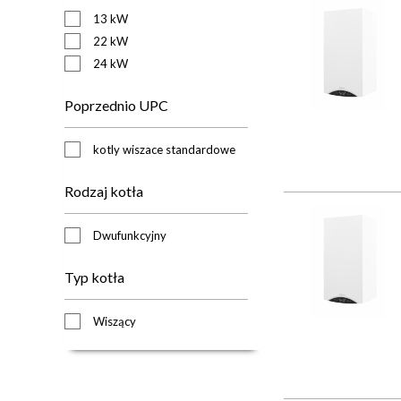
13 kW
22 kW
24 kW
Poprzednio UPC
kotly wiszace standardowe
Rodzaj kotła
Dwufunkcyjny
Typ kotła
Wiszący