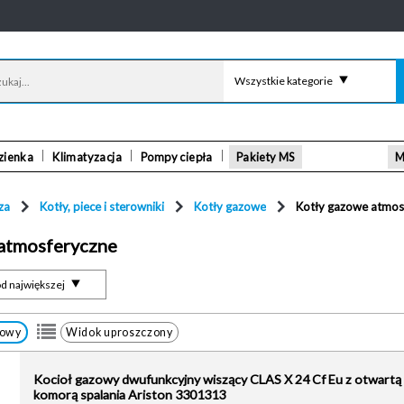
Wszystkie kategorie
zienka
Klimatyzacja
Pompy ciepła
Pakiety MS
M
za
Kotły, piece i sterowniki
Kotły gazowe
Kotły gazowe atmos
atmosferyczne
d największej
łowy
Widok uproszczony
Kocioł gazowy dwufunkcyjny wiszący CLAS X 24 Cf Eu z otwartą
komorą spalania Ariston 3301313