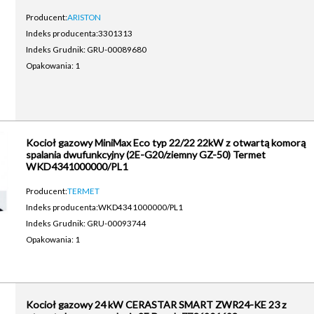
Producent:
ARISTON
Indeks producenta:
3301313
Indeks Grudnik: GRU-00089680
Opakowania: 1
Kocioł gazowy MiniMax Eco typ 22/22 22kW z otwartą komorą
spalania dwufunkcyjny (2E-G20/ziemny GZ-50) Termet
WKD4341000000/PL1
Producent:
TERMET
Indeks producenta:
WKD4341000000/PL1
Indeks Grudnik: GRU-00093744
Opakowania: 1
Kocioł gazowy 24 kW CERASTAR SMART ZWR24-KE 23 z