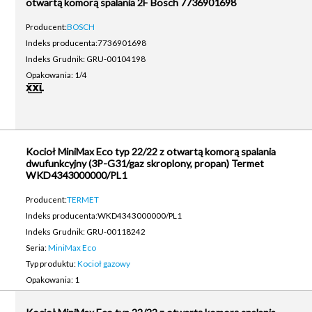
otwartą komorą spalania 2F Bosch 7736901698
Producent:
BOSCH
Indeks producenta:
7736901698
Indeks Grudnik: GRU-00104198
Opakowania: 1/4
Kocioł MiniMax Eco typ 22/22 z otwartą komorą spalania
dwufunkcyjny (3P-G31/gaz skroplony, propan) Termet
WKD4343000000/PL1
Producent:
TERMET
Indeks producenta:
WKD4343000000/PL1
Indeks Grudnik: GRU-00118242
Seria:
MiniMax Eco
Typ produktu:
Kocioł gazowy
Opakowania: 1