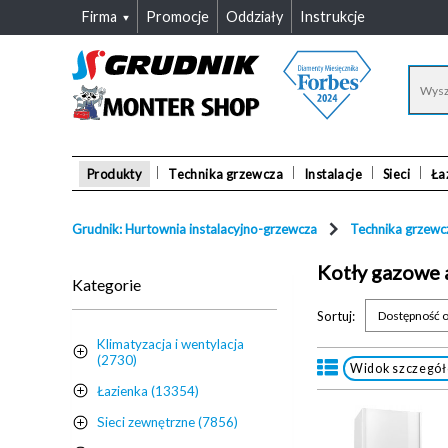
Firma
Promocje
Oddziały
Instrukcje
Produkty
Technika grzewcza
Instalacje
Sieci
Ła
Grudnik: Hurtownia instalacyjno-grzewcza
Technika grzewc
Kotły gazowe 
Kategorie
Sortuj:
Dostępność o
Klimatyzacja i wentylacja
(2730)
Widok szczegó
Łazienka (13354)
Sieci zewnętrzne (7856)