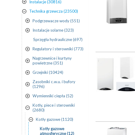
Instalacje (30816)
Technika grzewcza (23500)
Podgrzewacze wody (551)
Instalacje solarne (323)
Sprzęgła hydrauliczne (697)
Regulatory i sterowniki (773)
Nagrzewnice i kurtyny
powietrzne (351)
Grzejniki (10424)
Zasobniki c.w.u. i bufory
(1296)
Wymienniki ciepła (52)
Kotły, piece i sterowniki
(2680)
Kotły gazowe (1120)
Kotły gazowe
atmosferyczne (12)