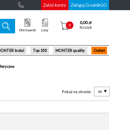
Załóż konto
Zaloguj GrudnikGO
0,00 zł
0
Koszyk
Ofertownik
Listy
ONTER Instal
Top 100
MONTER quality
Outlet
feryczne
Pokaż na stronie:
40