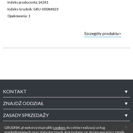
Indeks producenta:
14281
Indeks Grudnik: GRU-00084823
Opakowania: 1
Szczegóły produktu>
KONTAKT
ZNAJDŹ ODDZIAŁ
ZASADY SPRZEDAŻY
O NAS
GRUDNIK.pl wykorzystuje pliki
cookies
do celów realizacji usług,
marketingowych oraz statystycznych. Korzystając ze strony wyrażasz zgodę