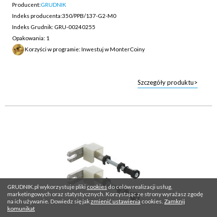
Producent:
GRUDNIK
Indeks producenta:
350/PPB/137-G2-M0
Indeks Grudnik: GRU-00240255
Opakowania: 1
Korzyści w programie: Inwestuj w MonterCoiny
Szczegóły produktu>
GRUDNIK.pl wykorzystuje pliki
cookies
do celów realizacji usług,
marketingowych oraz statystycznych. Korzystając ze strony wyrażasz zgodę
na ich używanie. Dowiedz się jak
zmienić ustawienia
cookies.
Zamknij
komunikat