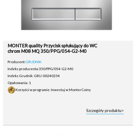
MONTER quality Przycisk spłukujący do WC
chrom M08 MQ 350/PPG/054-G2-M0
Producent:
GRUDNIK
Indeks producenta:
350/PPG/054-G2-M0
Indeks Grudnik: GRU-00240254
Opakowania: 1
Korzyści w programie: Inwestuj w MonterCoiny
Szczegóły produktu>