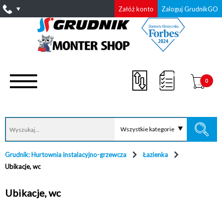
Załóż konto
Zaloguj GrudnikGO
0
Wszystkie kategorie
Grudnik: Hurtownia instalacyjno-grzewcza
Łazienka
Ubikacje, wc
Ubikacje, wc