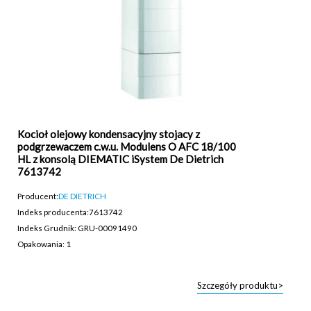
Kocioł olejowy kondensacyjny stojacy z
podgrzewaczem c.w.u. Modulens O AFC 18/100
HL z konsolą DIEMATIC iSystem De Dietrich
7613742
Producent:
DE DIETRICH
Indeks producenta:
7613742
Indeks Grudnik: GRU-00091490
Opakowania: 1
Szczegóły produktu>