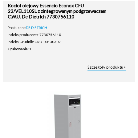
Kocioł olejowy Essencio Econox CFU
22/VEL110SL z zintegrowanym podgrzewaczem
C.W.U. De Dietrich 7730756110
Producent:
DE DIETRICH
Indeks producenta:
7730756110
Indeks Grudnik: GRU-00130309
Opakowania: 1
Szczegóły produktu>