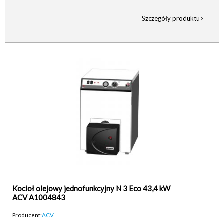
Szczegóły produktu>
Kocioł olejowy jednofunkcyjny N 3 Eco 43,4 kW
ACV A1004843
Producent:
ACV