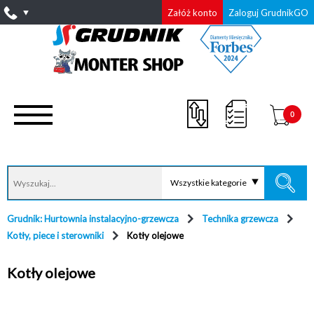
Załóż konto
Zaloguj GrudnikGO
0
Wszystkie kategorie
Grudnik: Hurtownia instalacyjno-grzewcza
Technika grzewcza
Kotły, piece i sterowniki
Kotły olejowe
Kotły olejowe