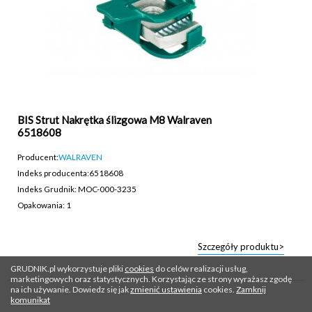
BIS Strut Nakrętka ślizgowa M8 Walraven
6518608
Producent:
WALRAVEN
Indeks producenta:
6518608
Indeks Grudnik: MOC-000-3235
Opakowania: 1
Szczegóły produktu>
GRUDNIK.pl wykorzystuje pliki
cookies
do celów realizacji usług,
marketingowych oraz statystycznych. Korzystając ze strony wyrażasz zgodę
na ich używanie. Dowiedz się jak
zmienić ustawienia
cookies.
Zamknij
komunikat