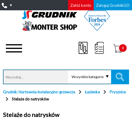
Załóż konto
Zaloguj GrudnikGO
0
Wszystkie kategorie
Grudnik: Hurtownia instalacyjno-grzewcza
Łazienka
Prysznice
Stelaże do natrysków
Stelaże do natrysków