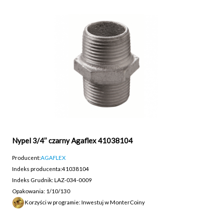
Nypel 3/4’’ czarny Agaflex 41038104
Producent:
AGAFLEX
Indeks producenta:
41038104
Indeks Grudnik: LAZ-034-0009
Opakowania: 1/10/130
Korzyści w programie: Inwestuj w MonterCoiny