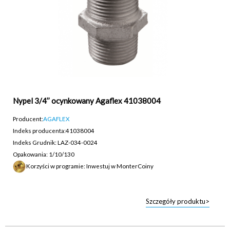
Nypel 3/4’’ ocynkowany Agaflex 41038004
Producent:
AGAFLEX
Indeks producenta:
41038004
Indeks Grudnik: LAZ-034-0024
Opakowania: 1/10/130
Korzyści w programie: Inwestuj w MonterCoiny
Szczegóły produktu>