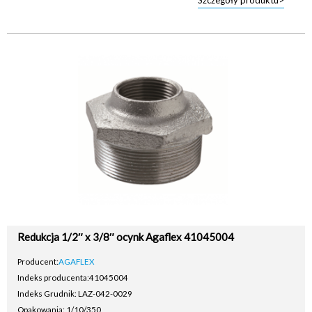
Szczegóły produktu>
Redukcja 1/2″ x 3/8″ ocynk Agaflex 41045004
Producent:
AGAFLEX
Indeks producenta:
41045004
Indeks Grudnik: LAZ-042-0029
Opakowania: 1/10/350