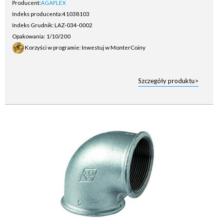
Producent:
AGAFLEX
Indeks producenta:
41038103
Indeks Grudnik: LAZ-034-0002
Opakowania: 1/10/200
Korzyści w programie: Inwestuj w MonterCoiny
Szczegóły produktu>