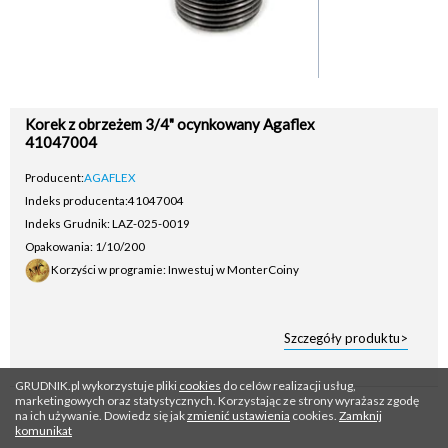
Korek z obrzeżem 3/4" ocynkowany Agaflex
41047004
Producent:
AGAFLEX
Indeks producenta:
41047004
Indeks Grudnik: LAZ-025-0019
Opakowania: 1/10/200
Korzyści w programie: Inwestuj w MonterCoiny
Szczegóły produktu>
GRUDNIK.pl wykorzystuje pliki
cookies
do celów realizacji usług,
marketingowych oraz statystycznych. Korzystając ze strony wyrażasz zgodę
na ich używanie. Dowiedz się jak
zmienić ustawienia
cookies.
Zamknij
komunikat