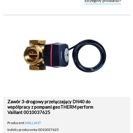
Szczegóły produktu>
Zawór 3-drogowy przełączający DN40 do
współpracy z pompami geoTHERM perform
Vaillant 0010037625
Producent:
VAILLANT
Indeks producenta:
0010037625