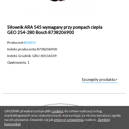
Siłownik ARA 545 wymagany przy pompach ciepła
GEO 254-280 Bosch 8738206900
Producent:
BOSCH
Indeks producenta:
8738206900
Indeks Grudnik: GRU-00114339
Opakowania: 1
Szczegóły produktu>
GRUDNIK.pl wykorzystuje pliki
cookies
do celów realizacji usług,
marketingowych oraz statystycznych. Korzystając ze strony wyrażasz zgodę
na ich używanie. Dowiedz się jak
zmienić ustawienia
cookies.
Zamknij
komunikat