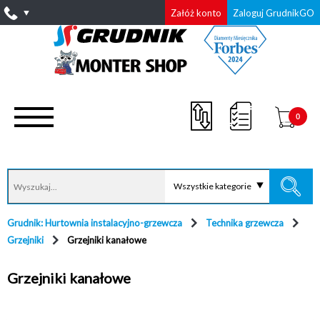
Załóż konto
Zaloguj GrudnikGO
0
Wszystkie kategorie
Grudnik: Hurtownia instalacyjno-grzewcza
Technika grzewcza
Grzejniki
Grzejniki kanałowe
Grzejniki kanałowe