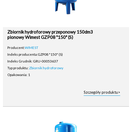
Zbiornik hydroforowy przeponowy 150dm3
pionowy Wimest GZP08 "150" (S)
Producent:
WIMEST
Indeks producenta:
GZP08 "150" (S)
Indeks Grudnik: GRU-00053637
Typ produktu:
Zbiornik hydroforowy
Opakowania: 1
Szczegóły produktu>