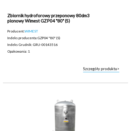
Zbiornik hydroforowy przeponowy 80dm3
pionowy Wimest GZP04 "80" (S)
Producent:
WIMEST
Indeks producenta:
GZP04 "80" (S)
Indeks Grudnik: GRU-00143516
Opakowania: 1
Szczegóły produktu>