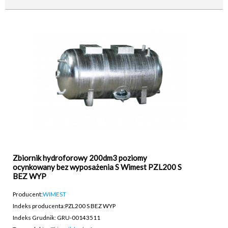
Zbiornik hydroforowy 200dm3 poziomy
ocynkowany bez wyposażenia S Wimest PZL200 S
BEZ WYP
Producent:
WIMEST
Indeks producenta:
PZL200 S BEZ WYP
Indeks Grudnik: GRU-00143511