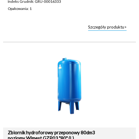
Indeks Grudnik: GRU-00016333
Opakowania: 1
Szczegóły produktu>
Zbiornik hydroforowy przeponowy 80dm3
poziomy Wimest GZP03 "80" (L)