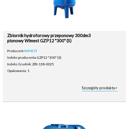
Zbiornik hydroforowy przeponowy 300dm3
pionowy Wimest GZP12 "300" (S)
Producent:
WIMEST
Indeks producenta:
GZP12 "300" (S)
Indeks Grudnik: ZBI-138-0025
Opakowania: 1
Szczegóły produktu>