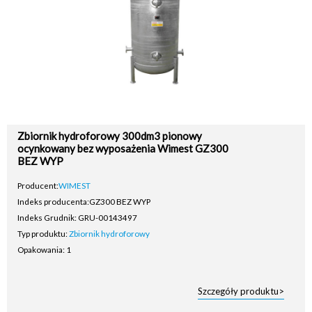
Zbiornik hydroforowy 300dm3 pionowy
ocynkowany bez wyposażenia Wimest GZ300
BEZ WYP
Producent:
WIMEST
Indeks producenta:
GZ300 BEZ WYP
Indeks Grudnik: GRU-00143497
Typ produktu:
Zbiornik hydroforowy
Opakowania: 1
Szczegóły produktu>