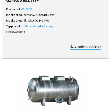
GZ495/6 BEZ WYP
Producent:
WIMEST
Indeks producenta:
GZ495/6 BEZ WYP
Indeks Grudnik: GRU-00143498
Typ produktu:
Zbiornik hydroforowy
Opakowania: 1
Szczegóły produktu>