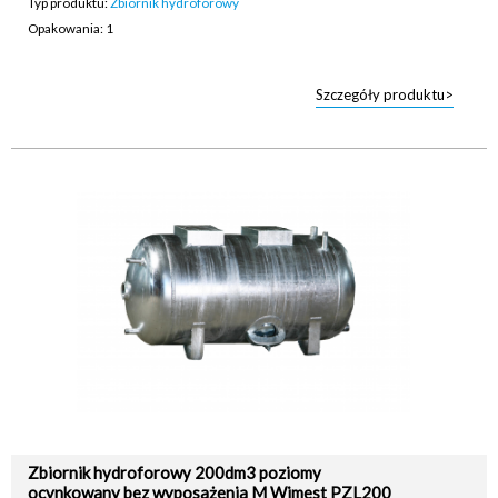
Typ produktu:
Zbiornik hydroforowy
Opakowania: 1
Szczegóły produktu>
Zbiornik hydroforowy 200dm3 poziomy
ocynkowany bez wyposażenia M Wimest PZL200