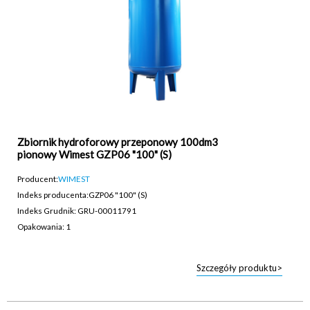
Zbiornik hydroforowy przeponowy 100dm3
pionowy Wimest GZP06 "100" (S)
Producent:
WIMEST
Indeks producenta:
GZP06 "100" (S)
Indeks Grudnik: GRU-00011791
Opakowania: 1
Szczegóły produktu>