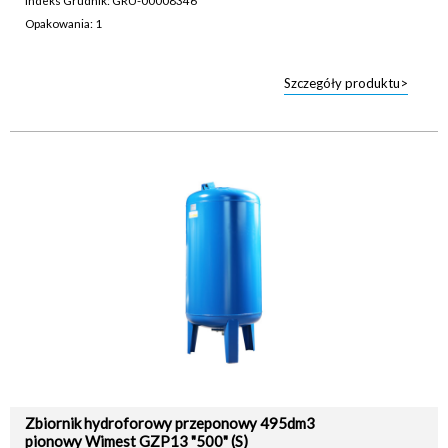
Indeks Grudnik: GRU-00008346
Opakowania: 1
Szczegóły produktu>
Zbiornik hydroforowy przeponowy 495dm3
pionowy Wimest GZP13 "500" (S)