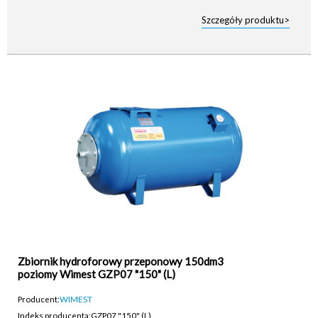
Szczegóły produktu>
Zbiornik hydroforowy przeponowy 150dm3
poziomy Wimest GZP07 "150" (L)
Producent:
WIMEST
Indeks producenta:
GZP07 "150" (L)