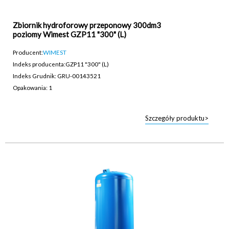
Zbiornik hydroforowy przeponowy 300dm3
poziomy Wimest GZP11 "300" (L)
Producent:
WIMEST
Indeks producenta:
GZP11 "300" (L)
Indeks Grudnik: GRU-00143521
Opakowania: 1
Szczegóły produktu>