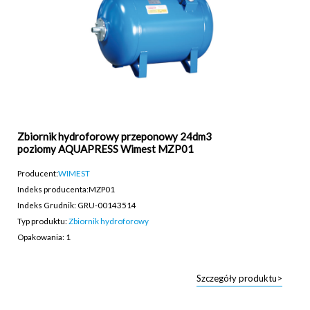
Zbiornik hydroforowy przeponowy 24dm3
poziomy AQUAPRESS Wimest MZP01
Producent:
WIMEST
Indeks producenta:
MZP01
Indeks Grudnik: GRU-00143514
Typ produktu:
Zbiornik hydroforowy
Opakowania: 1
Szczegóły produktu>