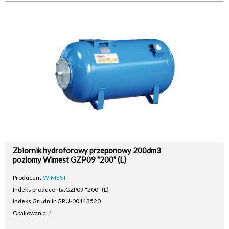
Zbiornik hydroforowy przeponowy 200dm3
poziomy Wimest GZP09 "200" (L)
Producent:
WIMEST
Indeks producenta:
GZP09 "200" (L)
Indeks Grudnik: GRU-00143520
Opakowania: 1