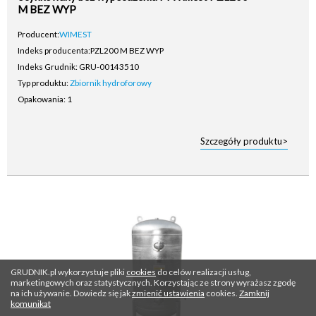
M BEZ WYP
Producent:
WIMEST
Indeks producenta:
PZL200 M BEZ WYP
Indeks Grudnik: GRU-00143510
Typ produktu:
Zbiornik hydroforowy
Opakowania: 1
Szczegóły produktu>
GRUDNIK.pl wykorzystuje pliki
cookies
do celów realizacji usług,
marketingowych oraz statystycznych. Korzystając ze strony wyrażasz zgodę
na ich używanie. Dowiedz się jak
zmienić ustawienia
cookies.
Zamknij
komunikat