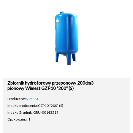
Zbiornik hydroforowy przeponowy 200dm3
pionowy Wimest GZP10 "200" (S)
Producent:
WIMEST
Indeks producenta:
GZP10 "200" (S)
Indeks Grudnik: GRU-00143519
Opakowania: 1