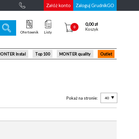
Załóż konto
Zaloguj GrudnikGO
0,00 zł
0
Koszyk
Ofertownik
Listy
ONTER Instal
Top 100
MONTER quality
Outlet
Pokaż na stronie:
40