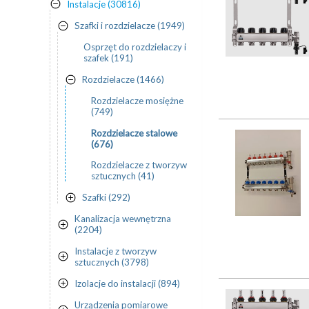
Instalacje (30816)
Szafki i rozdzielacze (1949)
Osprzęt do rozdzielaczy i
szafek (191)
Rozdzielacze (1466)
Rozdzielacze mosiężne
(749)
Rozdzielacze stalowe
(676)
Rozdzielacze z tworzyw
sztucznych (41)
Szafki (292)
Kanalizacja wewnętrzna
(2204)
Instalacje z tworzyw
sztucznych (3798)
Izolacje do instalacji (894)
Urządzenia pomiarowe