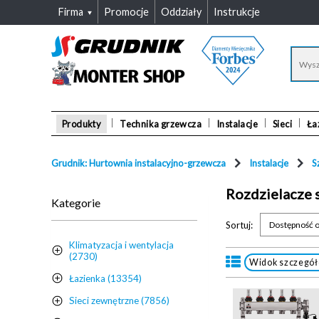
Firma
Promocje
Oddziały
Instrukcje
Produkty
Technika grzewcza
Instalacje
Sieci
Ła
Grudnik: Hurtownia instalacyjno-grzewcza
Instalacje
S
Rozdzielacze 
Kategorie
Sortuj:
Dostępność o
Klimatyzacja i wentylacja
(2730)
Widok szczegó
Łazienka (13354)
Sieci zewnętrzne (7856)