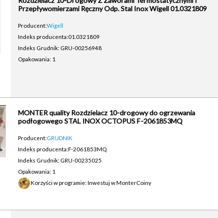
Rozdzielacz 10-Drogowy Z Zaworami Termostatycznymi I
Przepływomierzami Ręczny Odp. Stal Inox Wigell 01.0321809
Producent:
Wigell
Indeks producenta:
01.0321809
Indeks Grudnik: GRU-00256948
Opakowania: 1
MONTER quality Rozdzielacz 10-drogowy do ogrzewania
podłogowego STAL INOX OCTOPUS F-2061853MQ
Producent:
GRUDNIK
Indeks producenta:
F-2061853MQ
Indeks Grudnik: GRU-00235025
Opakowania: 1
Korzyści w programie: Inwestuj w MonterCoiny