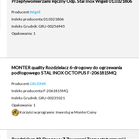
Przepływomierzami Ręczny Odp. Stal Inox Wigell 01.0321806
Producent:
Wigell
Indeks producenta:
01.0321806
Indeks Grudnik: GRU-00256945
Opakowania: 1
MONTER quality Rozdzielacz 6-drogowy do ogrzewania
podłogowego STAL INOX OCTOPUS F-2061815MQ
Producent:
GRUDNIK
Indeks producenta:
F-2061815MQ
Indeks Grudnik: GRU-00235021
Opakowania: 1
Korzyści w programie: Inwestuj w MonterCoiny