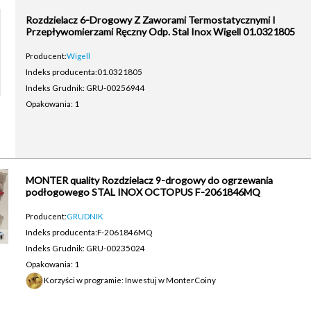
Rozdzielacz 6-Drogowy Z Zaworami Termostatycznymi I
Przepływomierzami Ręczny Odp. Stal Inox Wigell 01.0321805
Producent:
Wigell
Indeks producenta:
01.0321805
Indeks Grudnik: GRU-00256944
Opakowania: 1
MONTER quality Rozdzielacz 9-drogowy do ogrzewania
podłogowego STAL INOX OCTOPUS F-2061846MQ
Producent:
GRUDNIK
Indeks producenta:
F-2061846MQ
Indeks Grudnik: GRU-00235024
Opakowania: 1
Korzyści w programie: Inwestuj w MonterCoiny