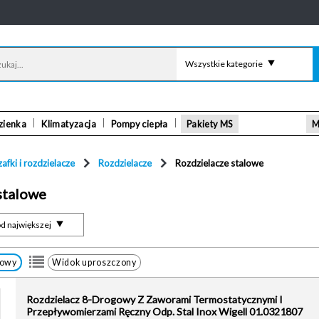
Wszystkie kategorie
zienka
Klimatyzacja
Pompy ciepła
Pakiety MS
M
zafki i rozdzielacze
Rozdzielacze
Rozdzielacze stalowe
stalowe
d największej
łowy
Widok uproszczony
Rozdzielacz 8-Drogowy Z Zaworami Termostatycznymi I
Przepływomierzami Ręczny Odp. Stal Inox Wigell 01.0321807