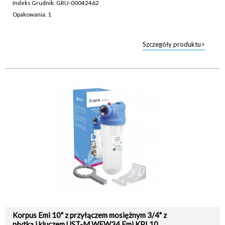
Indeks Grudnik: GRU-00042462
Opakowania: 1
Szczegóły produktu>
Korpus Emi 10" z przyłączem mosiężnym 3/4" z
płytką i kluczem UST-M WFW34 Emi KPL10