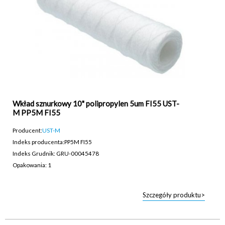
Wkład sznurkowy 10" polipropylen 5um FI55 UST-
M PP5M FI55
Producent:
UST-M
Indeks producenta:
PP5M FI55
Indeks Grudnik: GRU-00045478
Opakowania: 1
Szczegóły produktu>