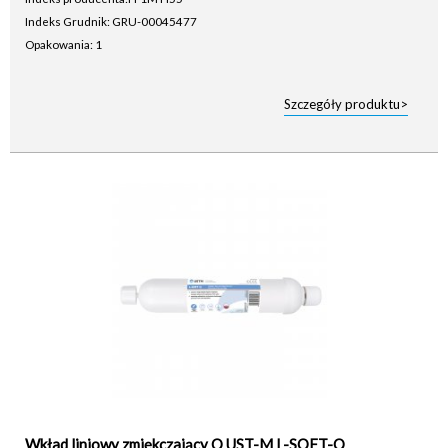
Indeks Grudnik: GRU-00045477
Opakowania: 1
Szczegóły produktu>
Wkład liniowy zmiękczający Q UST-M L-SOFT-Q