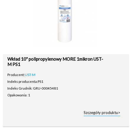
Wkład 10" polipropylenowy MORE 1mikron UST-
M PS1
Producent:
UST-M
Indeks producenta:
PS1
Indeks Grudnik: GRU-00045481
Opakowania: 1
Szczegóły produktu>