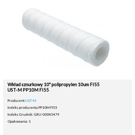
Wkład sznurkowy 10" polipropylen 10um FI55
UST-M PP10M FI55
Producent:
UST-M
Indeks producenta:
PP10M FI55
Indeks Grudnik: GRU-00045479
Opakowania: 1