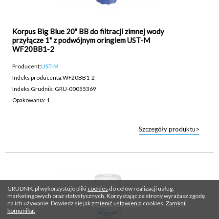
Korpus Big Blue 20" BB do filtracji zimnej wody
przyłącze 1" z podwójnym oringiem UST-M
WF20BB1-2
Producent:
UST-M
Indeks producenta:
WF20BB1-2
Indeks Grudnik: GRU-00055369
Opakowania: 1
Szczegóły produktu>
GRUDNIK.pl wykorzystuje pliki
cookies
do celów realizacji usług,
marketingowych oraz statystycznych. Korzystając ze strony wyrażasz zgodę
na ich używanie. Dowiedz się jak
zmienić ustawienia
cookies.
Zamknij
komunikat