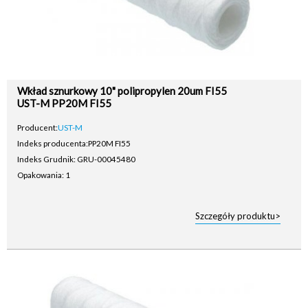
Wkład sznurkowy 10" polipropylen 20um FI55
UST-M PP20M FI55
Producent:
UST-M
Indeks producenta:
PP20M FI55
Indeks Grudnik: GRU-00045480
Opakowania: 1
Szczegóły produktu>