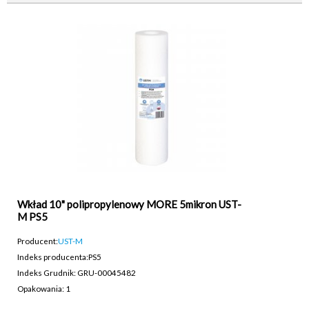
Wkład 10" polipropylenowy MORE 5mikron UST-
M PS5
Producent:
UST-M
Indeks producenta:
PS5
Indeks Grudnik: GRU-00045482
Opakowania: 1