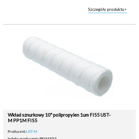
Szczegóły produktu>
Wkład sznurkowy 10" polipropylen 1um FI55 UST-
M PP1M FI55
Producent:
UST-M
Indeks producenta:
PP1M FI55