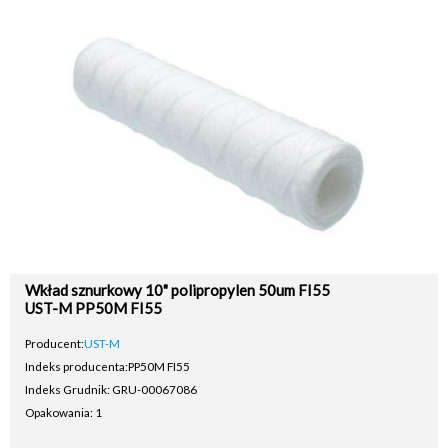
Wkład sznurkowy 10" polipropylen 50um FI55
UST-M PP50M FI55
Producent:
UST-M
Indeks producenta:
PP50M FI55
Indeks Grudnik: GRU-00067086
Opakowania: 1