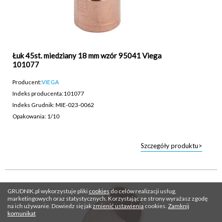
Łuk 45st. miedziany 18 mm wzór 95041 Viega
101077
Producent:
VIEGA
Indeks producenta:
101077
Indeks Grudnik: MIE-023-0062
Opakowania: 1/10
Szczegóły produktu>
GRUDNIK.pl wykorzystuje pliki
cookies
do celów realizacji usług,
marketingowych oraz statystycznych. Korzystając ze strony wyrażasz zgodę
na ich używanie. Dowiedz się jak
zmienić ustawienia
cookies.
Zamknij
komunikat