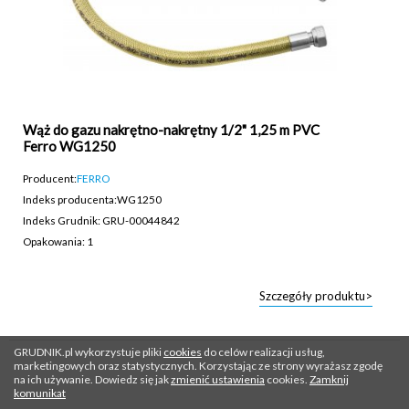
Wąż do gazu nakrętno-nakrętny 1/2" 1,25 m PVC
Ferro WG1250
Producent:
FERRO
Indeks producenta:
WG1250
Indeks Grudnik: GRU-00044842
Opakowania: 1
Szczegóły produktu>
GRUDNIK.pl wykorzystuje pliki
cookies
do celów realizacji usług,
marketingowych oraz statystycznych. Korzystając ze strony wyrażasz zgodę
na ich używanie. Dowiedz się jak
zmienić ustawienia
cookies.
Zamknij
komunikat