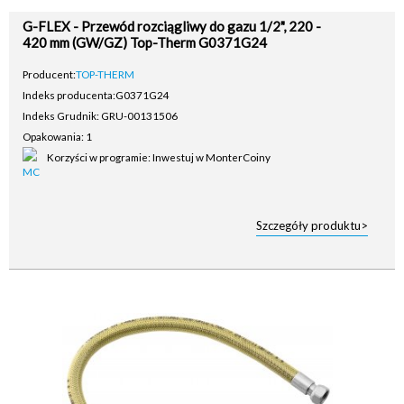
G-FLEX - Przewód rozciągliwy do gazu 1/2", 220 -
420 mm (GW/GZ) Top-Therm G0371G24
Producent:
TOP-THERM
Indeks producenta:
G0371G24
Indeks Grudnik: GRU-00131506
Opakowania: 1
Korzyści w programie: Inwestuj w MonterCoiny
Szczegóły produktu>