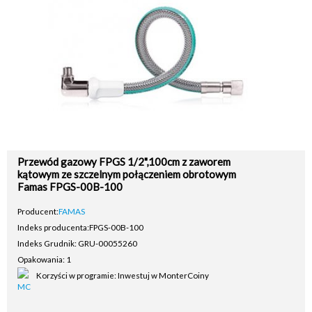
Przewód gazowy FPGS 1/2",100cm z zaworem
kątowym ze szczelnym połączeniem obrotowym
Famas FPGS-00B-100
Producent:
FAMAS
Indeks producenta:
FPGS-00B-100
Indeks Grudnik: GRU-00055260
Opakowania: 1
Korzyści w programie: Inwestuj w MonterCoiny