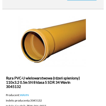
Rura PVC-U wielowarstwowa (rdzeń spieniony)
110x3.2 0.5m SN 8 klasa S SDR 34 Wavin
3045132
Producent:
WAVIN
Indeks producenta:
3045132
Indeks Grudnik: ZEW-046-0027