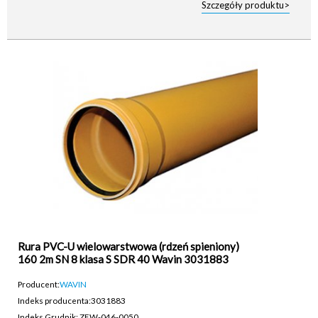
Szczegóły produktu>
Rura PVC-U wielowarstwowa (rdzeń spieniony)
160 2m SN 8 klasa S SDR 40 Wavin 3031883
Producent:
WAVIN
Indeks producenta:
3031883
Indeks Grudnik: ZEW-046-0050