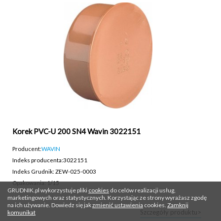
Korek PVC-U 200 SN4 Wavin 3022151
Producent:
WAVIN
Indeks producenta:
3022151
Indeks Grudnik: ZEW-025-0003
Opakowania: 1/15
GRUDNIK.pl wykorzystuje pliki
cookies
do celów realizacji usług,
marketingowych oraz statystycznych. Korzystając ze strony wyrażasz zgodę
na ich używanie. Dowiedz się jak
zmienić ustawienia
cookies.
Zamknij
Szczegóły produktu>
komunikat