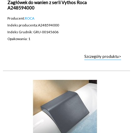
Zagłówek do wanien z serii Vythos Roca
A248594000
Producent:
ROCA
Indeks producenta:
A248594000
Indeks Grudnik: GRU-00145606
Opakowania: 1
Szczegóły produktu>