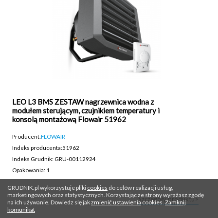
LEO L3 BMS ZESTAW nagrzewnica wodna z
modułem sterującym, czujnikiem temperatury i
konsolą montażową Flowair 51962
Producent:
FLOWAIR
Indeks producenta:
51962
Indeks Grudnik: GRU-00112924
Opakowania: 1
GRUDNIK.pl wykorzystuje pliki
cookies
do celów realizacji usług,
marketingowych oraz statystycznych. Korzystając ze strony wyrażasz zgodę
Szczegóły produktu>
na ich używanie. Dowiedz się jak
zmienić ustawienia
cookies.
Zamknij
komunikat