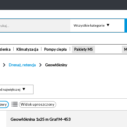
Wszystkie kategorie
zienka
Klimatyzacja
Pompy ciepła
Pakiety MS
M
Drenaż, retencja
Geowłókniny
d największej
łowy
Widok uproszczony
Geowłóknina 1x25 m Graf M-453