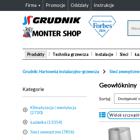
Firma
Promocje
Oddziały
Instrukcje
Produkty
Technika grzewcza
Instalacje
Sieci
Ła
Grudnik: Hurtownia instalacyjno-grzewcza
Sieci zewnętrzne
Geowłókniny
Kategorie
Sortuj:
Dostępność o
Klimatyzacja i wentylacja
(2730)
Widok szczegó
Łazienka (13354)
Sieci zewnętrzne (7856)