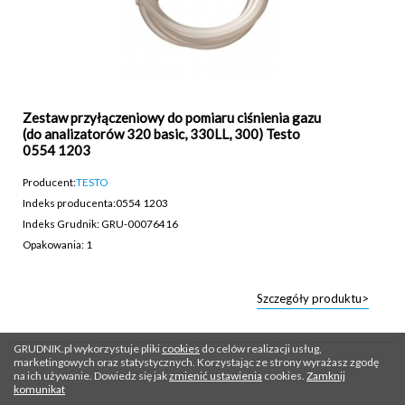
Zestaw przyłączeniowy do pomiaru ciśnienia gazu
(do analizatorów 320 basic, 330LL, 300) Testo
0554 1203
Producent:
TESTO
Indeks producenta:
0554 1203
Indeks Grudnik: GRU-00076416
Opakowania: 1
Szczegóły produktu>
GRUDNIK.pl wykorzystuje pliki
cookies
do celów realizacji usług,
marketingowych oraz statystycznych. Korzystając ze strony wyrażasz zgodę
na ich używanie. Dowiedz się jak
zmienić ustawienia
cookies.
Zamknij
komunikat