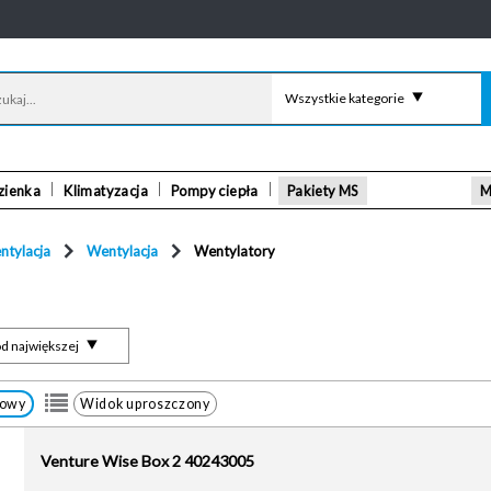
Wszystkie kategorie
zienka
Klimatyzacja
Pompy ciepła
Pakiety MS
M
ntylacja
Wentylacja
Wentylatory
d największej
łowy
Widok uproszczony
Venture Wise Box 2 40243005