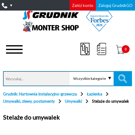
Załóż konto
Zaloguj GrudnikGO
0
Wszystkie kategorie
Grudnik: Hurtownia instalacyjno-grzewcza
Łazienka
Umywalki, zlewy, postumenty
Umywalki
Stelaże do umywalek
Stelaże do umywalek