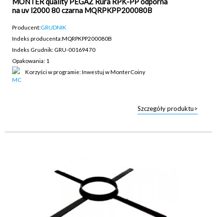
MONTER quality PEGAZ Rura RPK-PP odporna
na uv l2000 80 czarna MQRPKPP200080B
Producent:
GRUDNIK
Indeks producenta:
MQRPKPP200080B
Indeks Grudnik: GRU-00169470
Opakowania: 1
Korzyści w programie: Inwestuj w MonterCoiny
Szczegóły produktu>