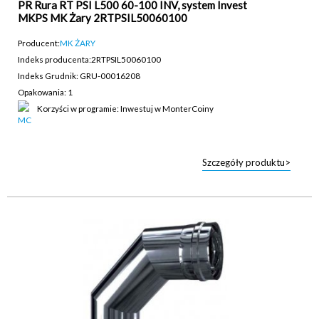
PR Rura RT PSI L500 60-100 INV, system Invest
MKPS MK Żary 2RTPSIL50060100
Producent:
MK ŻARY
Indeks producenta:
2RTPSIL50060100
Indeks Grudnik: GRU-00016208
Opakowania: 1
Korzyści w programie: Inwestuj w MonterCoiny
Szczegóły produktu>