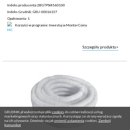
Indeks producenta:
2BGTPSI4560100
Indeks Grudnik: GRU-00016157
Opakowania: 1
Korzyści w programie: Inwestuj w MonterCoiny
Szczegóły produktu>
GRUDNIK.pl wykorzystuje pliki
cookies
do celów realizacji usług,
marketingowych oraz statystycznych. Korzystając ze strony wyrażasz zgodę
na ich używanie. Dowiedz się jak
zmienić ustawienia
cookies.
Zamknij
komunikat