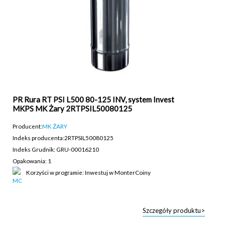
PR Rura RT PSI L500 80-125 INV, system Invest
MKPS MK Żary 2RTPSIL50080125
Producent:
MK ŻARY
Indeks producenta:
2RTPSIL50080125
Indeks Grudnik: GRU-00016210
Opakowania: 1
Korzyści w programie: Inwestuj w MonterCoiny
Szczegóły produktu>