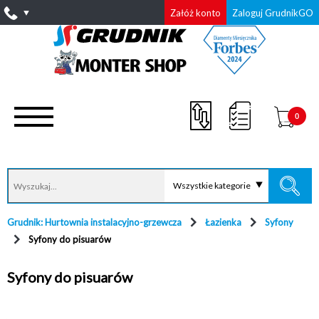
Załóż konto
Zaloguj GrudnikGO
0
Wszystkie kategorie
Grudnik: Hurtownia instalacyjno-grzewcza
Łazienka
Syfony
Syfony do pisuarów
Syfony do pisuarów