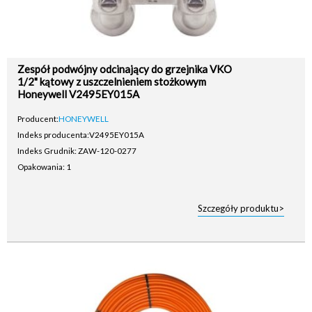
Zespół podwójny odcinający do grzejnika VKO
1/2" kątowy z uszczelnieniem stożkowym
Honeywell V2495EY015A
Producent:
HONEYWELL
Indeks producenta:
V2495EY015A
Indeks Grudnik: ZAW-120-0277
Opakowania: 1
Szczegóły produktu>