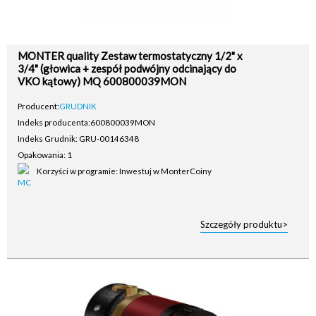
MONTER quality Zestaw termostatyczny 1/2" x
3/4" (głowica + zespół podwójny odcinający do
VKO kątowy) MQ 600800039MON
Producent:
GRUDNIK
Indeks producenta:
600800039MON
Indeks Grudnik: GRU-00146348
Opakowania: 1
Korzyści w programie: Inwestuj w MonterCoiny
Szczegóły produktu>