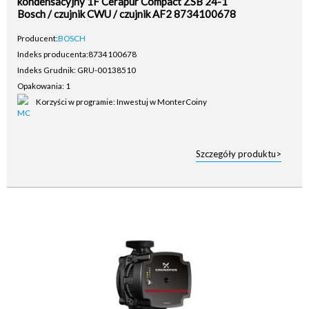
kondensacyjny 1F Cerapur Compact ZSB 24-1
Bosch / czujnik CWU / czujnik AF2 8734100678
Producent:
BOSCH
Indeks producenta:
8734100678
Indeks Grudnik: GRU-00138510
Opakowania: 1
Korzyści w programie: Inwestuj w MonterCoiny
Szczegóły produktu>