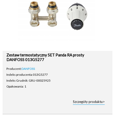
Zestaw termostatyczny SET Panda RA prosty
DANFOSS 013G5277
Producent:
DANFOSS
Indeks producenta:
013G5277
Indeks Grudnik: GRU-00025925
Opakowania: 1
Szczegóły produktu>