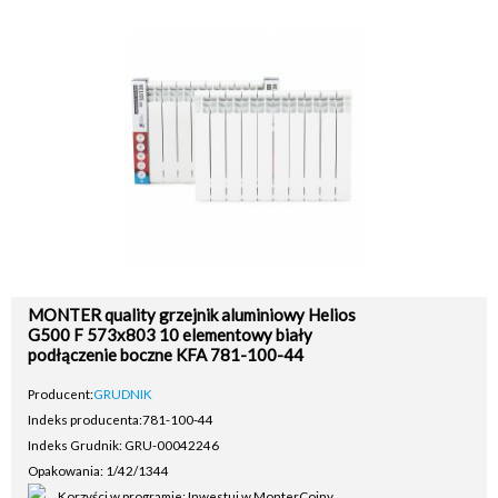
MONTER quality grzejnik aluminiowy Helios
G500 F 573x803 10 elementowy biały
podłączenie boczne KFA 781-100-44
Producent:
GRUDNIK
Indeks producenta:
781-100-44
Indeks Grudnik: GRU-00042246
Opakowania: 1/42/1344
Korzyści w programie: Inwestuj w MonterCoiny