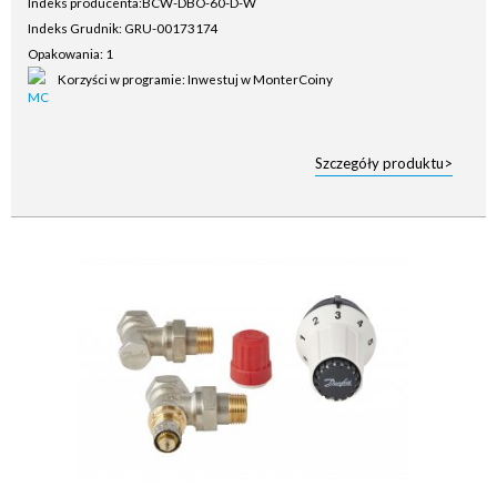
Indeks producenta:
BCW-DBO-60-D-W
Indeks Grudnik: GRU-00173174
Opakowania: 1
Korzyści w programie: Inwestuj w MonterCoiny
Szczegóły produktu>