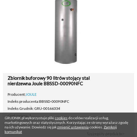
Zbiornik buforowy 90 litrów stojący stal
nierdzewna Joule BBSSD-00090NFC
Producent:
JOULE
Indeks producenta:
BBSSD-00090NFC
Indeks Grudnik: GRU-00166334
Opakowania: 1
GRUDNIK.pl wykorzystuje pliki
cookies
do celów realizacji usług,
marketingowych oraz statystycznych. Korzystając ze strony wyrażasz zgodę
na ich używanie. Dowiedz się jak
zmienić ustawienia
cookies.
Zamknij
komunikat
Szczegóły produktu>