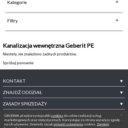
Kategorie
Filtry
Kanalizacja wewnętrzna Geberit PE
Niestety, nie znaleziono żadnych produktów.
Spróbuj ponownie
KONTAKT
ZNAJDŹ ODDZIAŁ
ZASADY SPRZEDAŻY
O NAS
GRUDNIK.pl wykorzystuje pliki
cookies
do celów realizacji usług,
marketingowych oraz statystycznych. Korzystając ze strony wyrażasz zgodę
na ich używanie. Dowiedz się jak
zmienić ustawienia
cookies.
Zamknij
Pliki cookies
Mapa serwisu
Polityka prywatności