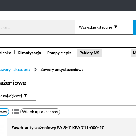
Wszystkie kategorie
zienka
Klimatyzacja
Pompy ciepła
Pakiety MS
M
awory i akcesoria
Zawory antyskażeniowe
każeniowe
d największej
łowy
Widok uproszczony
Zawór antyskażeniowy EA 3/4" KFA 711-000-20