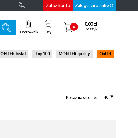
Załóż konto
Zaloguj GrudnikGO
0,00 zł
0
Koszyk
Ofertownik
Listy
ONTER Instal
Top 100
MONTER quality
Outlet
Pokaż na stronie:
40