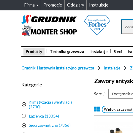
Firma
Promocje
Oddziały
Instrukcje
Produkty
Technika grzewcza
Instalacje
Sieci
Ła
Grudnik: Hurtownia instalacyjno-grzewcza
Instalacje
Z
Zawory antys
Kategorie
Sortuj:
Dostępność o
Klimatyzacja i wentylacja
(2730)
Widok szczegó
Łazienka (13354)
Sieci zewnętrzne (7856)