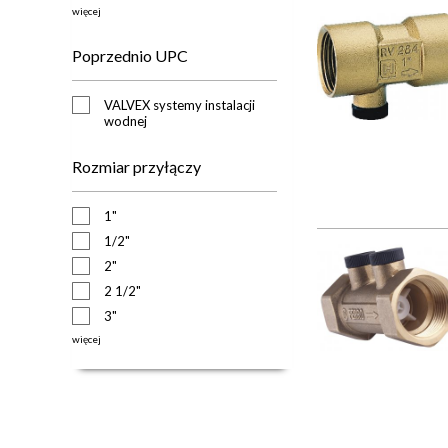
więcej
Poprzednio UPC
VALVEX systemy instalacji
wodnej
Rozmiar przyłączy
1"
1/2"
2"
2 1/2"
3"
więcej