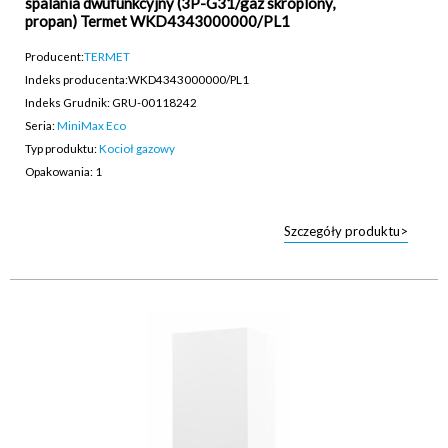
spalania dwufunkcyjny (3P-G31/gaz skroplony,
propan) Termet WKD4343000000/PL1
Producent:
TERMET
Indeks producenta:
WKD4343000000/PL1
Indeks Grudnik: GRU-00118242
Seria:
MiniMax Eco
Typ produktu:
Kocioł gazowy
Opakowania: 1
Szczegóły produktu>