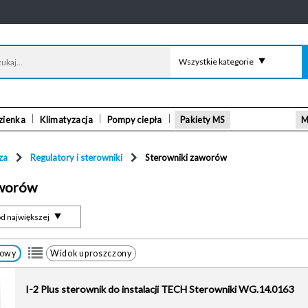
Wszystkie kategorie
zienka
Klimatyzacja
Pompy ciepła
Pakiety MS
M
za
Regulatory i sterowniki
Sterowniki zaworów
aworów
d największej
łowy
Widok uproszczony
I-2 Plus sterownik do instalacji TECH Sterowniki WG.14.0163