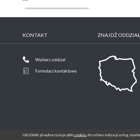
KONTAKT
ZNAJDŹ ODDZIA
Wybierz oddział
Formularz kontaktowy
GRUDNIK.pl wykorzystuje pliki
cookies
do celów realizacji usług, mark
Pliki cookies
Mapa serwisu
Polityka prywa