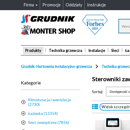
Firma
Promocje
Oddziały
Instrukcje
Produkty
Technika grzewcza
Instalacje
Sieci
Ła
Grudnik: Hurtownia instalacyjno-grzewcza
Technika grzewc
Sterowniki z
Kategorie
Sortuj:
Dostępność o
Klimatyzacja i wentylacja
(2730)
Widok szczegó
Łazienka (13354)
Sieci zewnętrzne (7856)