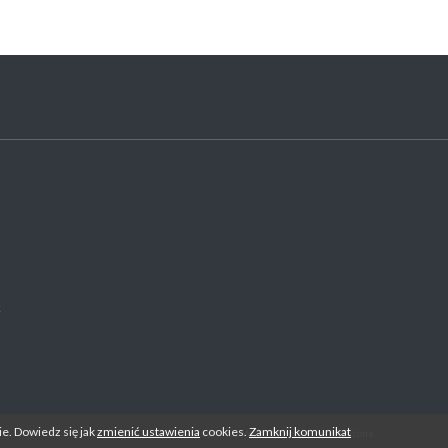
k
e. Dowiedz się jak
zmienić ustawienia
cookies.
Zamknij komunikat
© 2026 GRUDNIK Sp. z. o.o. Wszelkie prawa zastrzeżone.