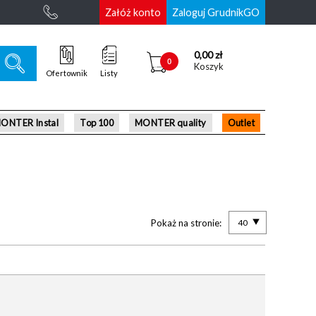
Załóż konto
Zaloguj GrudnikGO
0,00 zł
0
Koszyk
Ofertownik
Listy
ONTER Instal
Top 100
MONTER quality
Outlet
Pokaż na stronie:
40