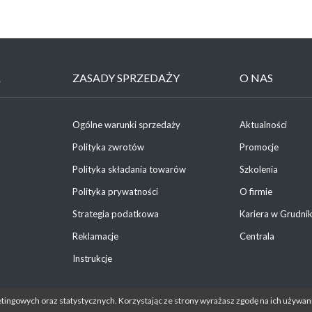
Ł
ZASADY SPRZEDAŻY
O NAS
Ogólne warunki sprzedaży
Aktualności
Polityka zwrotów
Promocje
Polityka składania towarów
Szkolenia
Polityka prywatności
O firmie
Strategia podatkowa
Kariera w Grudni
Reklamacje
Centrala
Instrukcje
etingowych oraz statystycznych. Korzystając ze strony wyrażasz zgodę na ich używani
tności