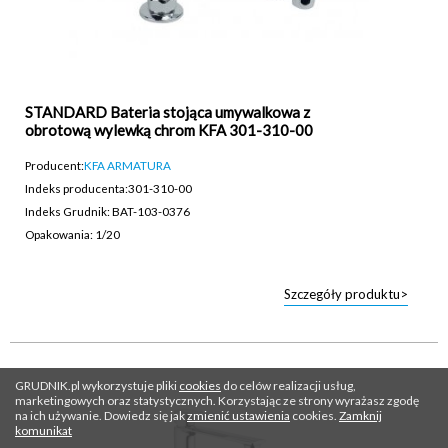
STANDARD Bateria stojąca umywalkowa z
obrotową wylewką chrom KFA 301-310-00
Producent:
KFA ARMATURA
Indeks producenta:
301-310-00
Indeks Grudnik: BAT-103-0376
Opakowania: 1/20
Szczegóły produktu>
GRUDNIK.pl wykorzystuje pliki
cookies
do celów realizacji usług,
marketingowych oraz statystycznych. Korzystając ze strony wyrażasz zgodę
na ich używanie. Dowiedz się jak
zmienić ustawienia
cookies.
Zamknij
komunikat