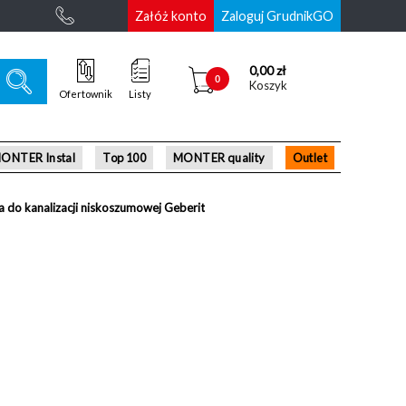
Załóż konto
Zaloguj GrudnikGO
0,00 zł
0
Koszyk
Ofertownik
Listy
ONTER Instal
Top 100
MONTER quality
Outlet
a do kanalizacji niskoszumowej Geberit