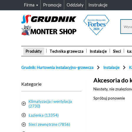
Firma
Promocje
Oddziały
Instrukcje
Produkty
Technika grzewcza
Instalacje
Sieci
Ła
Grudnik: Hurtownia instalacyjno-grzewcza
Instalacje
K
Akcesoria do 
Kategorie
Niestety, nie znalezi
Spróbuj ponownie
Klimatyzacja i wentylacja
(2730)
Łazienka (13354)
Sieci zewnętrzne (7856)