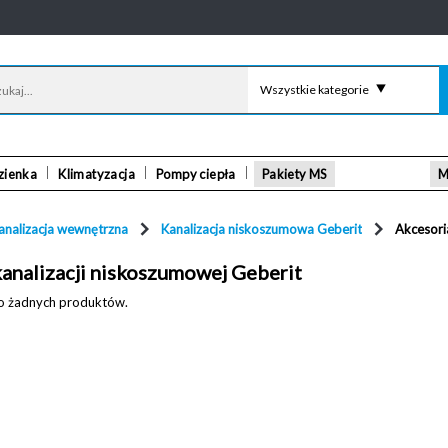
Wszystkie kategorie
zienka
Klimatyzacja
Pompy ciepła
Pakiety MS
M
analizacja wewnętrzna
Kanalizacja niskoszumowa Geberit
Akcesori
kanalizacji niskoszumowej Geberit
ono żadnych produktów.