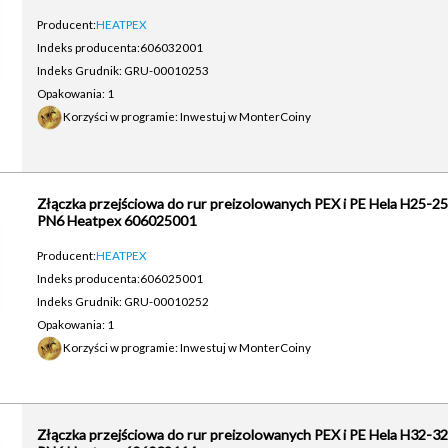
Producent:
HEATPEX
Indeks producenta:
606032001
Indeks Grudnik: GRU-00010253
Opakowania: 1
Korzyści w programie: Inwestuj w MonterCoiny
Złączka przejściowa do rur preizolowanych PEX i PE Hela H25-25
PN6 Heatpex 606025001
Producent:
HEATPEX
Indeks producenta:
606025001
Indeks Grudnik: GRU-00010252
Opakowania: 1
Korzyści w programie: Inwestuj w MonterCoiny
Złączka przejściowa do rur preizolowanych PEX i PE Hela H32-32