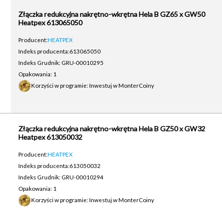
Złączka redukcyjna nakrętno-wkrętna Hela B GZ65 x GW50
Heatpex 613065050
Producent:
HEATPEX
Indeks producenta:
613065050
Indeks Grudnik: GRU-00010295
Opakowania: 1
Korzyści w programie: Inwestuj w MonterCoiny
Złączka redukcyjna nakrętno-wkrętna Hela B GZ50 x GW32
Heatpex 613050032
Producent:
HEATPEX
Indeks producenta:
613050032
Indeks Grudnik: GRU-00010294
Opakowania: 1
Korzyści w programie: Inwestuj w MonterCoiny