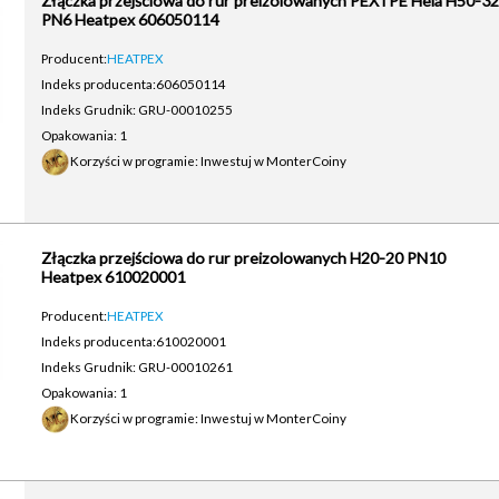
Złączka przejściowa do rur preizolowanych PEX i PE Hela H50-32
PN6 Heatpex 606050114
Producent:
HEATPEX
Indeks producenta:
606050114
Indeks Grudnik: GRU-00010255
Opakowania: 1
Korzyści w programie: Inwestuj w MonterCoiny
Złączka przejściowa do rur preizolowanych H20-20 PN10
Heatpex 610020001
Producent:
HEATPEX
Indeks producenta:
610020001
Indeks Grudnik: GRU-00010261
Opakowania: 1
Korzyści w programie: Inwestuj w MonterCoiny