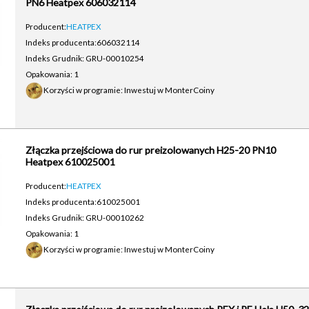
PN6 Heatpex 606032114
Producent:
HEATPEX
Indeks producenta:
606032114
Indeks Grudnik: GRU-00010254
Opakowania: 1
Korzyści w programie: Inwestuj w MonterCoiny
Złączka przejściowa do rur preizolowanych H25-20 PN10
Heatpex 610025001
Producent:
HEATPEX
Indeks producenta:
610025001
Indeks Grudnik: GRU-00010262
Opakowania: 1
Korzyści w programie: Inwestuj w MonterCoiny