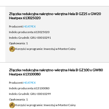
Złączka redukcyjna nakrętno-wkrętna Hela B GZ25 x GW20
Heatpex 613025020
Producent:
HEATPEX
Indeks producenta:
613025020
Indeks Grudnik: GRU-00010291
Opakowania: 1
Korzyści w programie: Inwestuj w MonterCoiny
Złączka redukcyjna nakrętno-wkrętna Hela B GZ100 x GW80
Heatpex 613100080
Producent:
HEATPEX
Indeks producenta:
613100080
Indeks Grudnik: GRU-00010299
Opakowania: 1
Korzyści w programie: Inwestuj w MonterCoiny