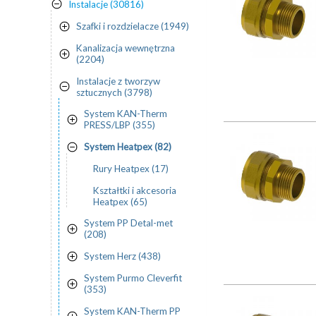
Instalacje (30816)
Szafki i rozdzielacze (1949)
Kanalizacja wewnętrzna
(2204)
Instalacje z tworzyw
sztucznych (3798)
System KAN-Therm
PRESS/LBP (355)
System Heatpex (82)
Rury Heatpex (17)
Kształtki i akcesoria
Heatpex (65)
System PP Detal-met
(208)
System Herz (438)
System Purmo Cleverfit
(353)
System KAN-Therm PP