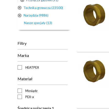
Przyłącza gazowe (91)
Technika grzewcza (23500)
Narzędzia (9886)
Nasze specjały (13)
Filtry
Marka
HEATPEX
Materiał
Mosiądz
PEX-a
Średnica połączenia 1