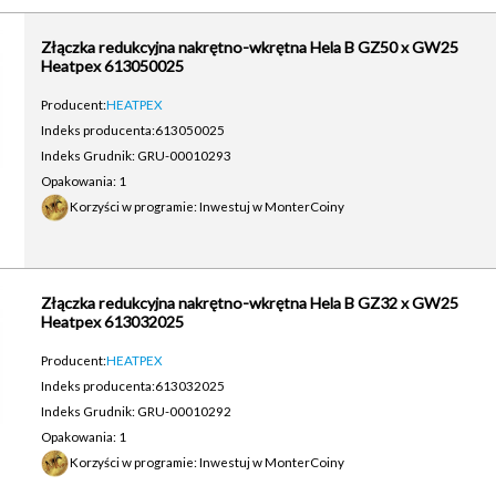
Złączka redukcyjna nakrętno-wkrętna Hela B GZ50 x GW25
Heatpex 613050025
Producent:
HEATPEX
Indeks producenta:
613050025
Indeks Grudnik: GRU-00010293
Opakowania: 1
Korzyści w programie: Inwestuj w MonterCoiny
Złączka redukcyjna nakrętno-wkrętna Hela B GZ32 x GW25
Heatpex 613032025
Producent:
HEATPEX
Indeks producenta:
613032025
Indeks Grudnik: GRU-00010292
Opakowania: 1
Korzyści w programie: Inwestuj w MonterCoiny