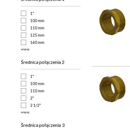
1"
100 mm
110 mm
125 mm
160 mm
więcej
Średnica połączenia 2
1"
100 mm
110 mm
2"
2 1/2"
więcej
Średnica połączenia 3