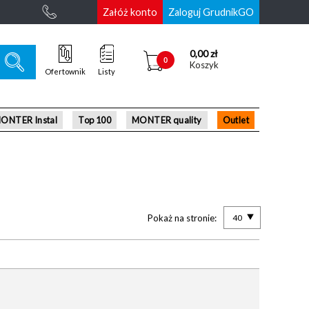
Załóż konto
Zaloguj GrudnikGO
0,00 zł
0
Koszyk
Ofertownik
Listy
ONTER Instal
Top 100
MONTER quality
Outlet
Pokaż na stronie:
40