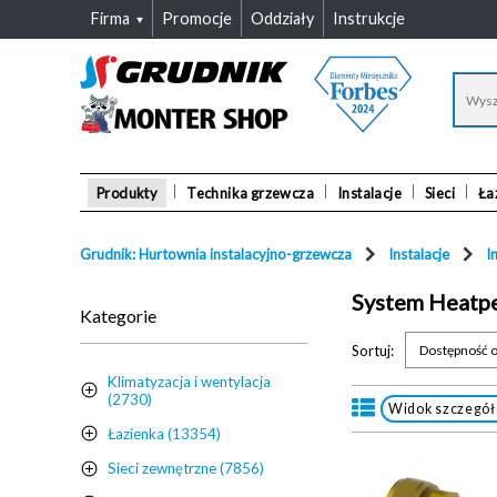
Firma
Promocje
Oddziały
Instrukcje
Produkty
Technika grzewcza
Instalacje
Sieci
Ła
Grudnik: Hurtownia instalacyjno-grzewcza
Instalacje
I
System Heatp
Kategorie
Sortuj:
Dostępność o
Klimatyzacja i wentylacja
(2730)
Widok szczegó
Łazienka (13354)
Sieci zewnętrzne (7856)