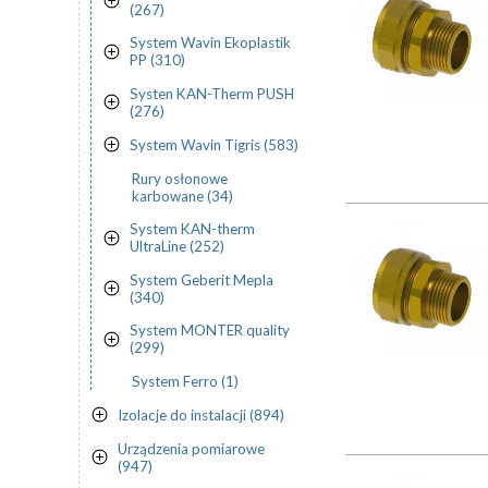
(267)
System Wavin Ekoplastik
PP (310)
Systen KAN-Therm PUSH
(276)
System Wavin Tigris (583)
Rury osłonowe
karbowane (34)
System KAN-therm
UltraLine (252)
System Geberit Mepla
(340)
System MONTER quality
(299)
System Ferro (1)
Izolacje do instalacji (894)
Urządzenia pomiarowe
(947)