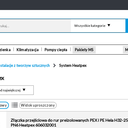
Wszystkie kategorie
zienka
Klimatyzacja
Pompy ciepła
Pakiety MS
M
nstalacje z tworzyw sztucznych
System Heatpex
ex
d największej
łowy
Widok uproszczony
Złączka przejściowa do rur preizolowanych PEX i PE Hela H32-25
PN6 Heatpex 606032001