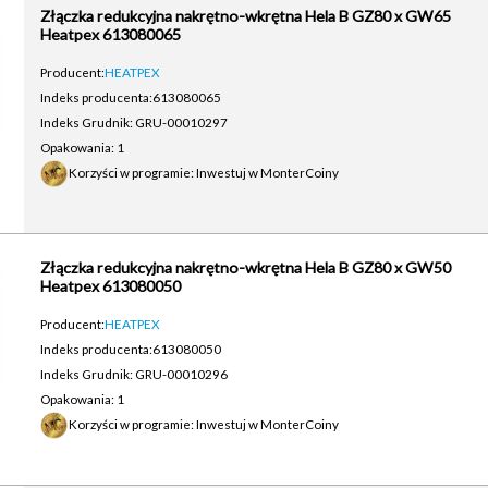
Złączka redukcyjna nakrętno-wkrętna Hela B GZ80 x GW65
Heatpex 613080065
Producent:
HEATPEX
Indeks producenta:
613080065
Indeks Grudnik: GRU-00010297
Opakowania: 1
Korzyści w programie: Inwestuj w MonterCoiny
Złączka redukcyjna nakrętno-wkrętna Hela B GZ80 x GW50
Heatpex 613080050
Producent:
HEATPEX
Indeks producenta:
613080050
Indeks Grudnik: GRU-00010296
Opakowania: 1
Korzyści w programie: Inwestuj w MonterCoiny