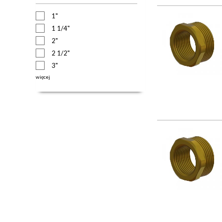
1"
1 1/4"
2"
2 1/2"
3"
więcej