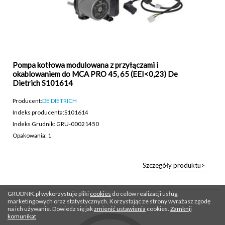
Pompa kotłowa modulowana z przyłączami i
okablowaniem do MCA PRO 45, 65 (EEI<0,23) De
Dietrich S101614
Producent:
DE DIETRICH
Indeks producenta:
S101614
Indeks Grudnik: GRU-00021450
Opakowania: 1
Szczegóły produktu>
GRUDNIK.pl wykorzystuje pliki
cookies
do celów realizacji usług,
marketingowych oraz statystycznych. Korzystając ze strony wyrażasz zgodę
na ich używanie. Dowiedz się jak
zmienić ustawienia
cookies.
Zamknij
komunikat