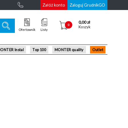
Załóż konto
Zaloguj GrudnikGO
0,00 zł
0
Koszyk
Ofertownik
Listy
ONTER Instal
Top 100
MONTER quality
Outlet