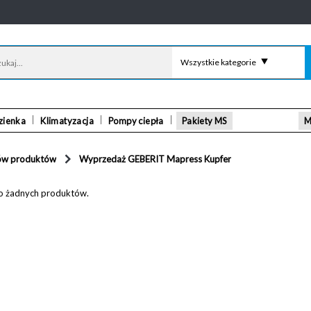
Wszystkie kategorie
zienka
Klimatyzacja
Pompy ciepła
Pakiety MS
M
ów produktów
Wyprzedaż GEBERIT Mapress Kupfer
ono żadnych produktów.