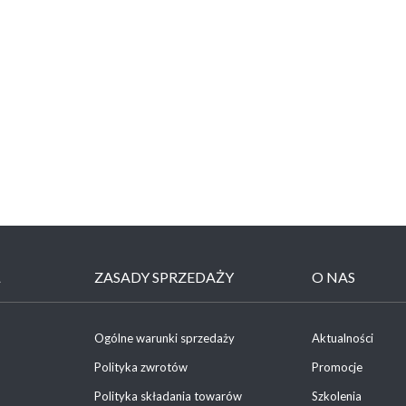
Ł
ZASADY SPRZEDAŻY
O NAS
Ogólne warunki sprzedaży
Aktualności
Polityka zwrotów
Promocje
Polityka składania towarów
Szkolenia