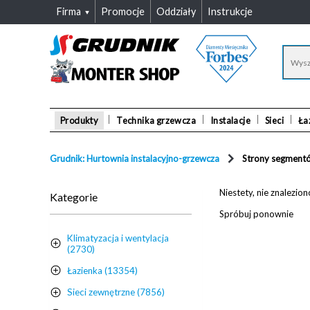
Firma
Promocje
Oddziały
Instrukcje
Produkty
Technika grzewcza
Instalacje
Sieci
Ła
Grudnik: Hurtownia instalacyjno-grzewcza
Strony segment
Niestety, nie znalezi
Kategorie
Spróbuj ponownie
Klimatyzacja i wentylacja
(2730)
Łazienka (13354)
Sieci zewnętrzne (7856)