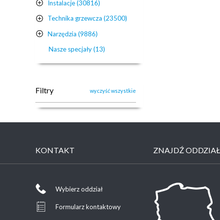
Instalacje (30816)
Technika grzewcza (23500)
Narzędzia (9886)
Nasze specjały (13)
Filtry
wyczyść wszystkie
KONTAKT
ZNAJDŹ ODDZIA
Wybierz oddział
Formularz kontaktowy