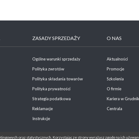
Ł
ZASADY SPRZEDAŻY
O NAS
Ogólne warunki sprzedaży
Aktualności
Polityka zwrotów
Promocje
Polityka składania towarów
Szkolenia
Polityka prywatności
O firmie
Strategia podatkowa
Kariera w Grudni
Reklamacje
Centrala
Instrukcje
etingowych oraz statystycznych. Korzystając ze strony wyrażasz zgodę na ich używani
tności