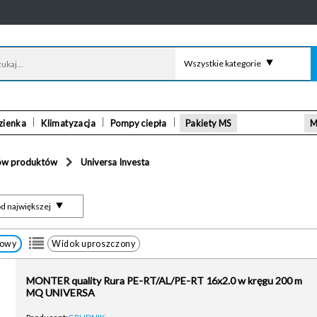
Wszystkie kategorie
zienka
Klimatyzacja
Pompy ciepła
Pakiety MS
M
ów produktów
Universa Investa
d największej
łowy
Widok uproszczony
MONTER quality Rura PE-RT/AL/PE-RT 16x2.0 w kręgu 200 m
MQ UNIVERSA