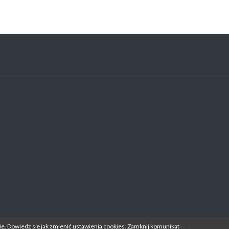
k
e. Dowiedz się jak
zmienić ustawienia
cookies.
Zamknij komunikat
© 2026 GRUDNIK Sp. z. o.o. Wszelkie prawa zastrzeżone.