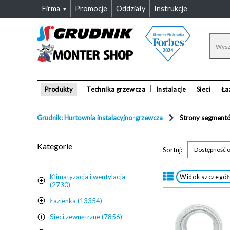
Firma
Promocje
Oddziały
Instrukcje
Produkty
Technika grzewcza
Instalacje
Sieci
Ła
Grudnik: Hurtownia instalacyjno-grzewcza
Strony segment
Kategorie
Sortuj:
Dostępność o
Klimatyzacja i wentylacja
Widok szczegó
(2730)
Łazienka (13354)
Sieci zewnętrzne (7856)