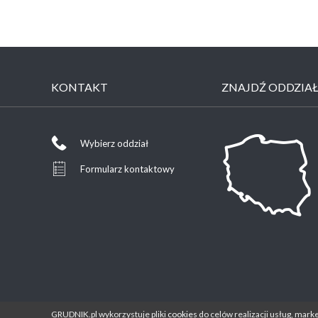
KONTAKT
ZNAJDŹ ODDZIA
Wybierz oddział
Formularz kontaktowy
GRUDNIK.pl wykorzystuje pliki
cookies
do celów realizacji usług, mark
Pliki cookies
Mapa serwisu
Polityka prywa