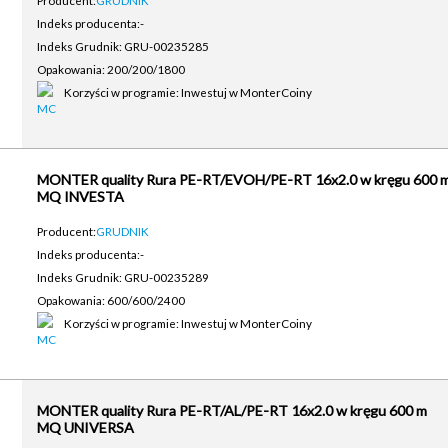
Producent:
GRUDNIK
Indeks producenta:
-
Indeks Grudnik: GRU-00235285
Opakowania: 200/200/1800
Korzyści w programie: Inwestuj w MonterCoiny
MONTER quality Rura PE-RT/EVOH/PE-RT 16x2.0 w kręgu 600 
MQ INVESTA
Producent:
GRUDNIK
Indeks producenta:
-
Indeks Grudnik: GRU-00235289
Opakowania: 600/600/2400
Korzyści w programie: Inwestuj w MonterCoiny
MONTER quality Rura PE-RT/AL/PE-RT 16x2.0 w kręgu 600 m
MQ UNIVERSA