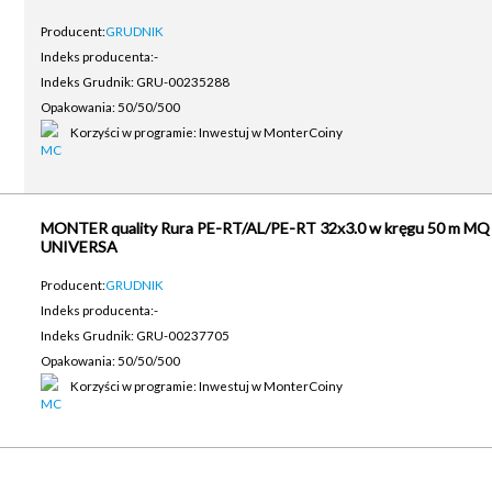
Producent:
GRUDNIK
Indeks producenta:
-
Indeks Grudnik: GRU-00235288
Opakowania: 50/50/500
Korzyści w programie: Inwestuj w MonterCoiny
MONTER quality Rura PE-RT/AL/PE-RT 32x3.0 w kręgu 50 m MQ
UNIVERSA
Producent:
GRUDNIK
Indeks producenta:
-
Indeks Grudnik: GRU-00237705
Opakowania: 50/50/500
Korzyści w programie: Inwestuj w MonterCoiny