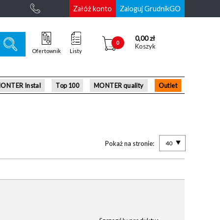
Załóż konto
Zaloguj GrudnikGO
0,00 zł
0
Koszyk
Ofertownik
Listy
ONTER Instal
Top 100
MONTER quality
Outlet
Pokaż na stronie:
40