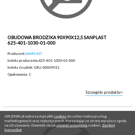
OBUDOWA BRODZIKA 90X90X12,5 SANPLAST
625-401-1030-01-000
Producent:
SANPLAST
Indeks producenta:
625-401-1030-01-000
Indeks Grudnik: GRU-00039931
Opakowania: 1
Szczegóły produktu>
GRUDNIK.pl wykorzystuje pliki
cookies
do celów realizacji usług,
marketingowych oraz statystycznych. Korzystając ze strony wyrażasz zgodę
na ich używanie. Dowiedz się jak
zmienić ustawienia
cookies.
Zamknij
komunikat