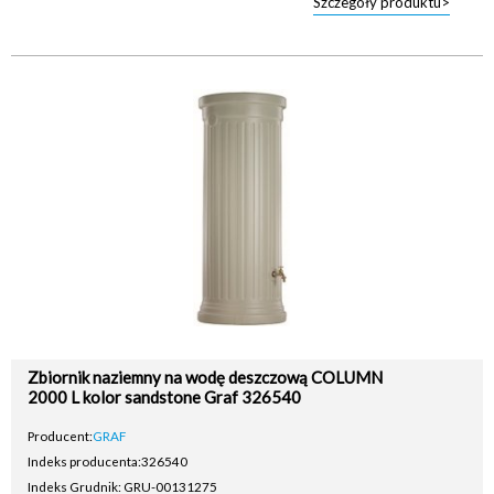
Szczegóły produktu>
Zbiornik naziemny na wodę deszczową COLUMN
2000 L kolor sandstone Graf 326540
Producent:
GRAF
Indeks producenta:
326540
Indeks Grudnik: GRU-00131275