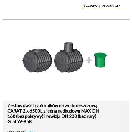
Szczegóły produktu>
Zestaw dwóch zbiorników na wodę deszczową
CARAT 2 x 6500L z jedną nadbudową MAX DN
160 (bez pokrywy) i rewizją DN 200 (bez rury)
Graf W-858
Producent:
GRAF