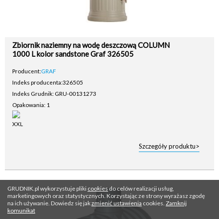
Zbiornik naziemny na wodę deszczową COLUMN
1000 L kolor sandstone Graf 326505
Producent:
GRAF
Indeks producenta:
326505
Indeks Grudnik: GRU-00131273
Opakowania: 1
Szczegóły produktu>
GRUDNIK.pl wykorzystuje pliki
cookies
do celów realizacji usług,
marketingowych oraz statystycznych. Korzystając ze strony wyrażasz zgodę
na ich używanie. Dowiedz się jak
zmienić ustawienia
cookies.
Zamknij
komunikat